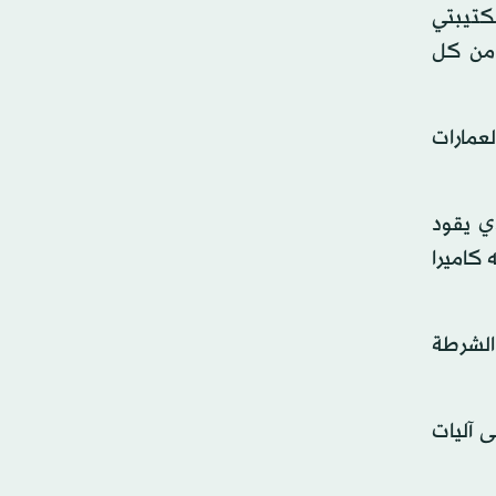
كتيبتي
 من كل
عمارات
ي يقود
كاميرا
الشرطة
 آليات