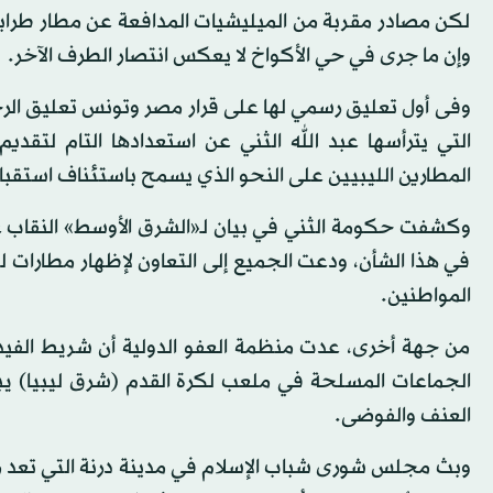
لكن مصادر مقربة من الميليشيات المدافعة عن مطار طرابل
وإن ما جرى في حي الأكواخ لا يعكس انتصار الطرف الآخر.
وفى أول تعليق رسمي لها على قرار مصر وتونس تعليق الرحل
التي يترأسها عبد الله الثني عن استعدادها التام لتق
المطارين الليبيين على النحو الذي يسمح باستئناف استقبال 
وكشفت حكومة الثني في بيان لـ«الشرق الأوسط» النقاب ع
في هذا الشأن، ودعت الجميع إلى التعاون لإظهار مطارات ل
المواطنين.
من جهة أخرى، عدت منظمة العفو الدولية أن شريط الفيد
الجماعات المسلحة في ملعب لكرة القدم (شرق ليبيا) يبر
العنف والفوضى.
وبث مجلس شورى شباب الإسلام في مدينة درنة التي تعد م