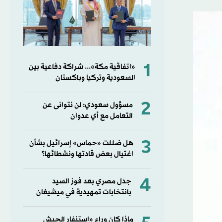
1
«اتفاقية مكة»... شراكة دفاعية بين
السعودية وتركيا وباكستان
2
مسؤول سعودي: لن نتوانى عن
التعامل مع أي عدوان
3
هل ضللت «حماس» إسرائيل بشأن
اغتيال بعض قادتها ونشطائها؟
4
جدل مصري بعد فوز السيد
بانتخابات تمهيدية في ميشيغان
ماذا كان وراء «استنفار الجيش