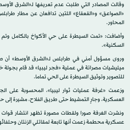
وقالت المصادر التي طلبت عدم تعريفها لـ«الشرق الأو
«الصواعق» و«القعقاع» اللتين تدافعان عن مطار طرابل
المحاور.
وأضافت: «تمت السيطرة على حي الأكواخ بالكامل وتم ال
السكنية».
وروى مسؤول أمني في طرابلس لـ«الشرق الأوسط» أن صلاح
ميليشيات مصراتة في عملية «فجر ليبيا» قد قام بجولة 
للتصوير وتوثيق السيطرة على الحي تماما.
وزعمت «غرفة عمليات ثوار ليبيا»، المحسوبة على الجم
العسكرية، وجارٍ التمشيط حتى طريق الفلاح، مشيرة إلى 
ونشرت الغرفة صورا ولقطات مصورة تظهر انتشار قوات «فج
عسكرية محطمة زعمت أنها تابعة لمقاتلي الزنتان وحلفائه