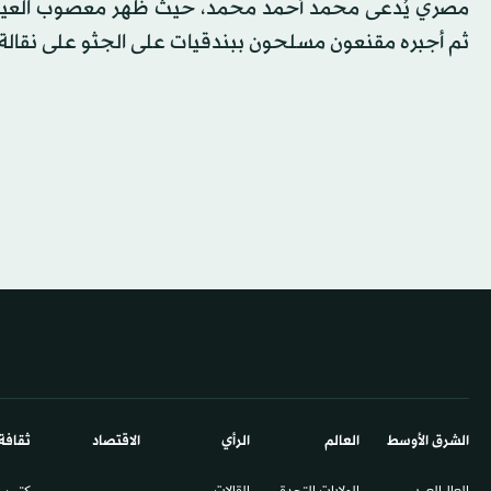
مصري يُدعى محمد أحمد محمد، حيث ظهر معصوب العينين
ثم أجبره مقنعون مسلحون ببندقيات على الجثو على نقالة 
الشرق الأوسط​
العالم
الرأي
الاقتصاد
ثقافة