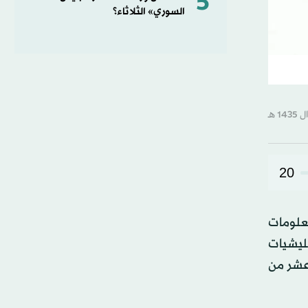
5
السوري» الثلاثاء؟
20
علومات
يليشيات
 عشر من