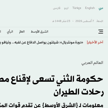
عربي
English
Türkçe
اردو
فارسى
الجمعة,
7 أغسطس 2026
-
23 صفَر 1448 هـ
الشرق الأوسط​
العالم
الرأي
ا
سبنس مدافع توتنهام على رادار ليفربول... وأندية أخرى
آخر الأخبار
العالم العربي
حكومة الثني تسعى لإقناع مص
رحلات الطيران
معلومات لـ {الشرق الأوسط} عن تقدم قوات ال