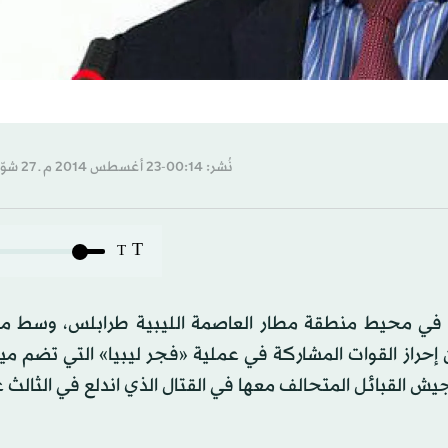
نُشر: 00:14-23 أغسطس 2014 م ـ 27 شوّال 1435 هـ
T
T
ة في محيط منطقة مطار العاصمة الليبية طرابلس، وسط م
 إحراز القوات المشاركة في عملية «فجر ليبيا» التي تضم م
يش القبائل المتحالف معها في القتال الذي اندلع في الثالث