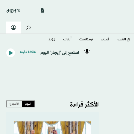
في العمق
فيديو
بودكاست
ألعاب
المزيد
استمع إلى "إيجاز" اليوم
12:34 دقيقه
الأكثر قراءة
اليوم
الأسبوع