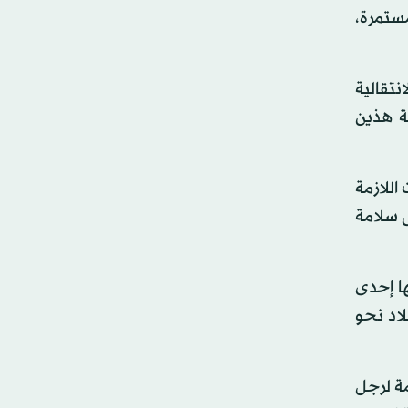
مستمرة،
نتقالية
ة هذين
للازمة
ى سلامة
ا إحدى
اد نحو
ة لرجل