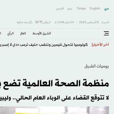
عربي
English
Türkçe
اردو
فارسى
السبت,
8 أغسطس 2026
-
24 صفَر 1448 هـ
الرياض
℃
33
سماء صافية
الشرق الأوسط​
العالم
الرأي
ا
اتفاقية مكة... تعزيز الردع لحماية الاستقرار
آخر الأخبار
يوميات الشرق
منظمة الصحة العالمية تضع برن
لا تتوقع القضاء على الوباء العام الحالي.. وليبي