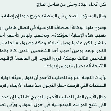
كل أنحاء البلاد وحتى من ساحل العاج.
وقال المسؤول الصحي في المنطقة جورج داودا إن إصابة مؤ
وصرح داودا لوكالة الصحافة الفرنسية في اتصال هاتفي «بد
بسبب هذه الإصابة المؤكدة». وبحسب وليامز «أحضر أحد س
منشار. لكن عندما وصل أصابته وعكة وقرروا معالجته في 
الفور. وبعد يومين أصيب أحد الشخصين اللذين كانا ينام
الشخص الثالث بوعكة قرروا التوجه إلى العاصمة الإقلي
النتيجة أنه يحمل فيروس إيبولا».
وأيدت اللجنة الدولية للصليب الأحمر أن تتولى هيئة دول
السلطات التي فرضت حظر التجول منذ مساء الأربعاء وفر
وقال الأمين العام للصليب الأحمر الليبيري فايا تميا إن عدد 
التي تتبع المراسم الهندوسية في حرق الموتى. ويأتي تصري