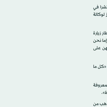
تشرا في
لوكالة
ر زيارة
إما نحن
هن على
 «كل ما
لمعروفة
».
لذهب من