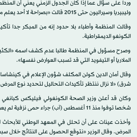
وردا على سؤال عما إذا كان الجدول الزمني يعني أن المنظمة
وليبيريا وسيراليون حتى 2015 قالت «بصراحة لا أحد يعلم متى سينتهي تفشي الإيبولا».
الكونغو الديمقراطية.
وصرح مسؤول في المنظمة طالبا عدم كشف اسمه «الكثير ت
الملاريا أو التيفويد التي قد تسبب العوارض نفسها».
وقال أمان الدين كولن المكلف شؤون الإعلام في كينشاسا 
شرق) «لا نزال ننتظر تأكيدات التحاليل لتحديد نوع المرض»
شخصا توفوا منذ 11 أغسطس (آب) جراء حمى نزفية لم يعرف مصدرها»، مشيرا إلى أنه «قبل وفاتهم تقيأوا مادة سوداء».
وأخذت عينات على أن تحلل في المعهد الوطني للأبحاث ا
المرض. وقال الوزير «نتوقع الحصول على النتائج خلال سبعة