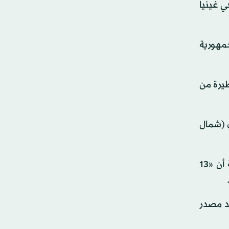
ي غينيا
خصا في شمال غربي جمهورية
يرة من
ي (شمال
وكان قد أعلن وزير الصحة الكونغولي فيليكس كبانغي نومبي يوم أول من أمس الخميس لوكالة الصحافة الفرنسية أن «13
د مصدر