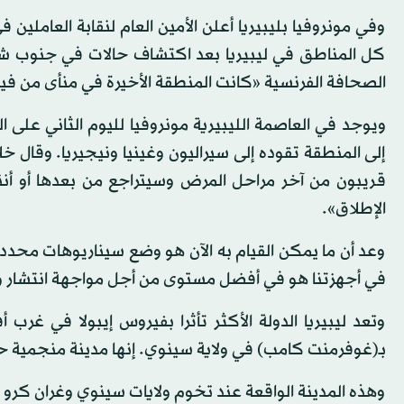
وفي مونروفيا بليبيريا أعلن الأمين العام لنقابة العامل
كل المناطق في ليبيريا بعد اكتشاف حالات في جنوب شرق
الصحافة الفرنسية «كانت المنطقة الأخيرة في منأى من فير
ويوجد في العاصمة الليبيرية مونروفيا لليوم الثاني على ال
إلى المنطقة تقوده إلى سيراليون وغينيا ونيجيريا. وقال 
قريبون من آخر مراحل المرض وسيتراجع من بعدها أو أن
الإطلاق».
وعد أن ما يمكن القيام به الآن هو وضع سيناريوهات محددة 
في أجهزتنا هو في أفضل مستوى من أجل مواجهة انتشار وا
وتعد ليبيريا الدولة الأكثر تأثرا بفيروس إيبولا في غر
بـ(غوفرمنت كامب) في ولاية سينوي. إنها مدينة منجمية 
وهذه المدينة الواقعة عند تخوم ولايات سينوي وغران كرو