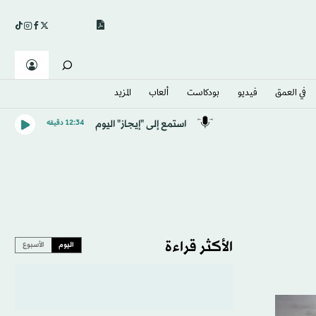
في العمق
فيديو
بودكاست
ألعاب
المزيد
استمع إلى "إيجاز" اليوم
12:34 دقيقه
الأكثر قراءة
اليوم
الأسبوع