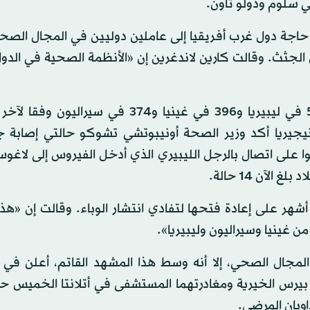
 سلوم ودولو تاون.
لى حاجة دول غرب أفريقيا إلى عاملين دوليين في المجال الص
الجثث. وقالت كارين لاندغرين إن «الأنظمة الصحية في الدول
وأدى إيبولا إلى وفاة 1350 شخصا على الأقل بينهم 576 في ليبيريا و396 في غينيا و374 في
1 أغسطس (آب). وفي نيجيريا أكد وزير الصحة أونيبوتشي تشوكو حالتي إصابة
لى اتصال بالرجل الليبيري الذي أدخل الفيروس إلى لاغوس
لآن 14 حالة.
هر على إعادة فتحها لتفادي انتشار الوباء. وقالت إن «هذا 
من غينيا وسيراليون وليبيريا».
المجال الصحي، إلا أنه وسط هذا المشهد القاتم، أعلن في ا
يرس الخيرية ومغادرتهما المستشفى في أتلانتا الخميس حي
اويان المرضى.