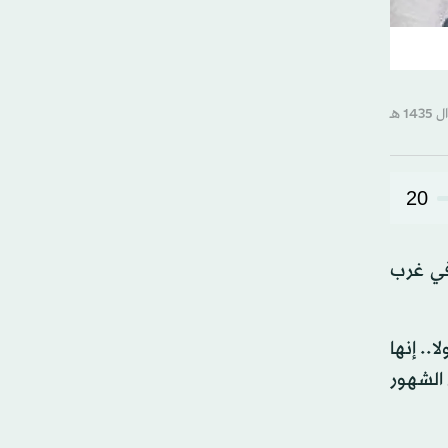
20
في غرب
. إنها
 الشهور