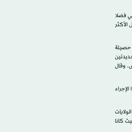
حي فضلا
 الأكثر
 سيراليون وفقا لآخر حصيلة
 جديدتين
. وقال
الإجراء
لولايات
ث كانا