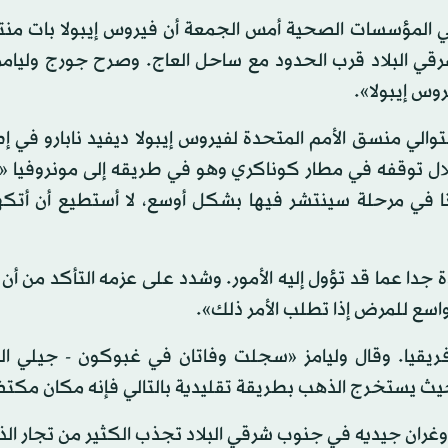
ين في المؤسسات الصحية أمس الجمعة أن فيروس إيبولا بات من
ي البلاد قرب الحدود مع ساحل العاج. وصرح جورج وليامز 
وس إيبولا».
توالي منسق الأمم المتحدة لفيروس إيبولا ديفيد نابارو في إطا
خلال توقفه في مطار كوناكري وهو في طريقه إلى مونروفيا «
نا في مرحلة سينتشر فيها بشكل أوسع، لا أستطيع أن أتك
جدا عما قد تؤول إليه الأمور. وشدد على عزمه التأكد من أن
سع للمرض إذا تطلب الأمر ذلك».
ب أفريقيا. وقال وليامز «سجلت وفاتان في غبوكون - جيلي ا
حيث يستخرج الذهب بطريقة تقليدية بالتالي فإنه مكان مكتظ
 وغران جيديه في جنوب شرقي البلاد تجذب الكثير من تجار ا