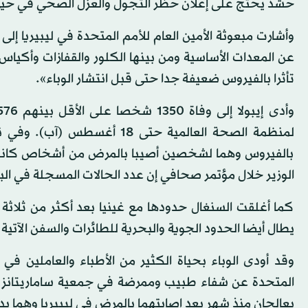
حشد يحتج على إعلان حظر التجول والعزل الصحي في حيي
وأشارت مبعوثة الأمين العام للأمم المتحدة في ليبيريا إ
عن المعدات الأساسية ومن بينها الكلور والقفازات وأكياس 
تأثرا بالفيروس ضعيفة جدا حتى قبل انتشار الوباء».
لمنظمة الصحة العالمية حتى 8
بالفيروس وهما لشخصين أصيبا بالمرض من أشخاص كانوا ع
الوزير خلال مؤتمر صحافي إن عدد الحالات المسجلة في البلاد بلغ ا
كما أغلقت السنغال حدودها مع غينيا بعد أكثر من ثلاثة أش
يطال أيضا الحدود الجوية والبحرية للطائرات والسفن الآتية 
وقد أودى الوباء بحياة الكثير من الأطباء والعاملين في 
المتحدة عن شفاء طبيب وممرضة في جمعية ساماريتانز ب
يعالجان منذ شهر بعد إصابتهما بالمرض في ليبيريا وهما يد