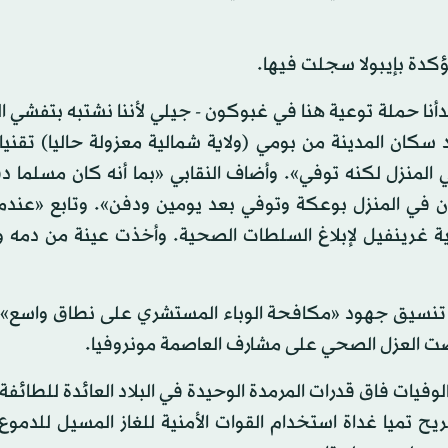
كدة بإيبولا سجلت فيها.
أنا حملة توعية هنا في غبوكون - جيلي لأننا نشتبه بتفشي 
كان المدينة من بومي (ولاية شمالية معزولة حاليا) تقنيا 
المنزل لكنه توفي». وأضاف النقابي «بما أنه كان مسلما د
ان في المنزل بوعكة وتوفي بعد يومين ودفن». وتابع «عندم
مية غرينفيل لإبلاغ السلطات الصحية. وأخذت عينة من دمه 
ية تنسيق جهود «مكافحة الوباء المستشري على نطاق واسع» 
ضت العزل الصحي على مشارف العاصمة مونروفيا.
الوفيات فاق قدرات المرمدة الوحيدة في البلاد العائدة للطائفة 
ح تميا غداة استخدام القوات الأمنية للغاز المسيل للدموع