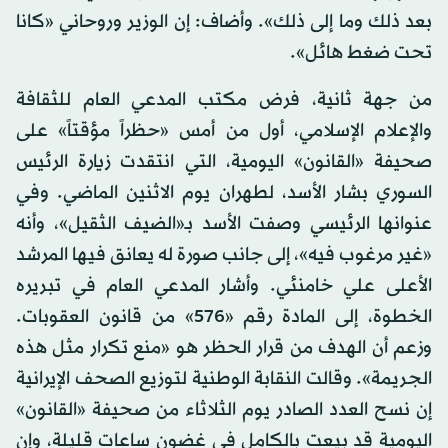
بعد ذلك وما إلى ذلك». وأضاف: إن الوزير وروحاني «كانا
تحت ضغط هائل».
من جهة ثانية، فرض مكتب المدعي العام للثقافة
والإعلام الإسلامي، أول من أمس «حظراً مؤقتاً» على
صحيفة «القانون» اليومية، التي انتقدت زيارة الرئيس
السوري بشار الأسد، لطهران يوم الاثنين الماضي. وفي
عنوانها الرئيسي وصفت الأسد بـ«الضيف الثقيل»، وأنه
«غير مرغوب فيه»، إلى جانب صورة له يعانق فيها المرشد
الأعلى علي خامنئي. وأشار المدعي العام في تبريره
الخطوة، إلى المادة رقم «576» من قانون العقوبات.
وزعم أن الهدف من قرار الحظر هو «منع تكرار مثل هذه
الجريمة». وقالت النقابة الوطنية لتوزيع الصحف الإيرانية
إن نسح العدد الصادر يوم الثلاثاء من صحيفة «القانون»
اليومية قد بيعت بالكامل في غضون ساعات قليلة، وإن