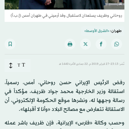
روحاني وظريف يستعدان لاستقبال وفد أرميني في طهران أمس (إ.ب.أ)
طهران:
«الشرق الأوسط»
T
نُشر: 23:13-27 فبراير 2019 م ـ 22 جمادى الآخرة 1440 هـ
T
رفض الرئيس الإيراني حسن روحاني، أمس، رسمياً،
استقالة وزير الخارجية محمد جواد ظريف، مؤكداً في
رسالة وجهها له، ونشرها موقع الحكومة الإلكتروني، أن
الاستقالة تتعارض مع مصالح البلاد «وأنا لا أقبلها».
وحسب وكالة «فارس» الإيرانية، فإن ظريف باشر عمله