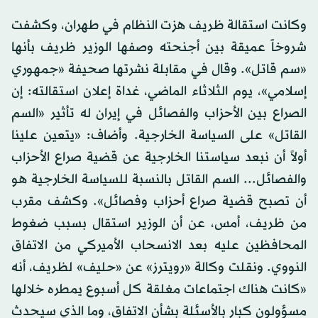
وكانت استقالة ظريف هزت النظام في طهران، وكشفت
شروخاً عميقة بين أجنحته وصفها الوزير ظريف بأنها
«سم قاتل». وقال في مقابلة نشرتها صحيفة «جمهوري
إسلامي»، يوم الثلاثاء الماضي، غداة إعلان استقالته: إن
الصراع بين الأحزاب والفصائل في إيران له تأثير «السم
القاتل» على السياسة الخارجية. وأضاف: «يتعين علينا
أولاً أن نبعد سياستنا الخارجية عن قضية صراع الأحزاب
والفصائل... السم القاتل بالنسبة للسياسة الخارجية هو
أن تصبح قضية صراع أحزاب وفصائل». وكشف مقرب
من ظريف، أمس، عن أن الوزير استقال بسبب ضغوط
المحافظين عليه بعد الانسحاب الأميركي من الاتفاق
النووي. ونقلت وكالة «رويترز» عن «حليف» لظريف، أنه
«كانت هناك اجتماعات مغلقة كل أسبوع يمطره خلالها
مسؤولون كبار بالأسئلة بشأن الاتفاق، وما الذي سيحدث