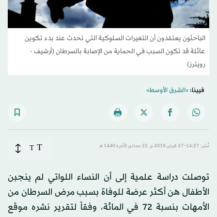
الباحثون يعتقدون أن التغيرات السلوكية التي تحدث عند بدء تكوين
عائلة قد تكون السبب في الحماية من الإصابة بالسرطان (أرشيف -
رويترز)
فيينا:
«الشرق الأوسط»
T
نُشر: 14:27-27 فبراير 2019 م ـ 22 جمادى الآخرة 1440 هـ
T
توصلت دراسة علمية إلى أن النساء اللواتي لم ينجبن
الأطفال هن أكثر عرضة للوفاة بسبب مرض السرطان من
الأمهات بنسبة 72 في المائة، وفقاً لتقرير نشره موقع