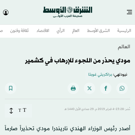
الرئيسية
الشرق الأوسط​
العالم
الرأي
الاقتصاد
ثقافة وفنون
صح
العالم
مودي يحذر من اللجوء للإرهاب في كشمير
نيودلهي:
براكريتي غوبتا
T
نُشر: 23:28-4 فبراير 2019 م ـ 29 جمادي الأول 1440 هـ
T
أصدر رئيس الوزراء الهندي ناريندرا مودي تحذيراً صارماً