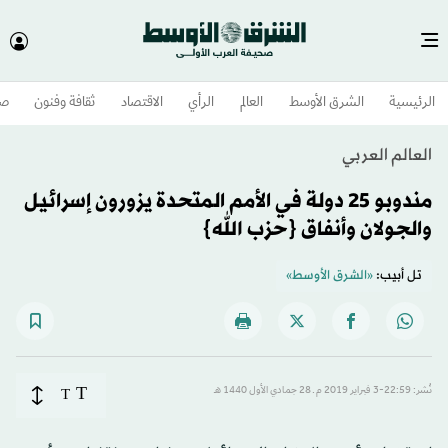
الرئيسية
الشرق الأوسط​
العالم
الرأي
الاقتصاد
ثقافة وفنون
صح
العالم العربي
مندوبو 25 دولة في الأمم المتحدة يزورون إسرائيل
والجولان وأنفاق {حزب الله}
تل أبيب:
«الشرق الأوسط»
T
نُشر: 22:59-3 فبراير 2019 م ـ 28 جمادي الأول 1440 هـ
T