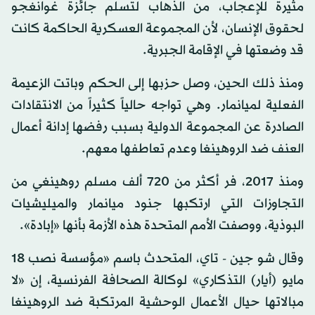
مثيرة للإعجاب، من الذهاب لتسلم جائزة غوانغجو
لحقوق الإنسان، لأن المجموعة العسكرية الحاكمة كانت
قد وضعتها في الإقامة الجبرية.
ومنذ ذلك الحين، وصل حزبها إلى الحكم وباتت الزعيمة
الفعلية لميانمار. وهي تواجه حالياً كثيراً من الانتقادات
الصادرة عن المجموعة الدولية بسبب رفضها إدانة أعمال
العنف ضد الروهينغا وعدم تعاطفها معهم.
ومنذ 2017، فر أكثر من 720 ألف مسلم روهينغي من
التجاوزات التي ارتكبها جنود ميانمار والميليشيات
البوذية، ووصفت الأمم المتحدة هذه الأزمة بأنها «إبادة».
وقال شو جين - تاي، المتحدث باسم «مؤسسة نصب 18
مايو (أيار) التذكاري» لوكالة الصحافة الفرنسية، إن «لا
مبالاتها حيال الأعمال الوحشية المرتكبة ضد الروهينغا