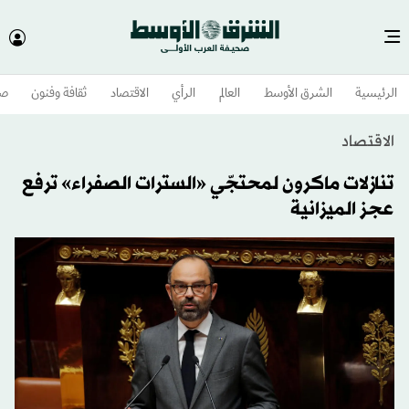
الرئيسية
الشرق الأوسط​
العالم
الرأي
الاقتصاد
ثقافة وفنون
صح
الاقتصاد
تنازلات ماكرون لمحتجّي «السترات الصفراء» ترفع
عجز الميزانية