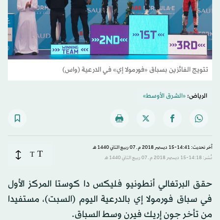
تتويج الفائزين بسباق «فورمولا إي» في الدرعية (واس)
الرياض:
«الشرق الأوسط»
آخر تحديث: 14:41-15 ديسمبر 2018 م ـ 07 ربيع الثاني 1440 هـ
T
T
نُشر: 14:18-15 ديسمبر 2018 م ـ 07 ربيع الثاني 1440 هـ
حقق البرتغالي أنطونيو فليكس دا كوستا المركز الأول
في سباق فورمولا إي بالدرعية اليوم (السبت)، مستفيدا
من تأخر جون إريك فيرن وسط السباق.