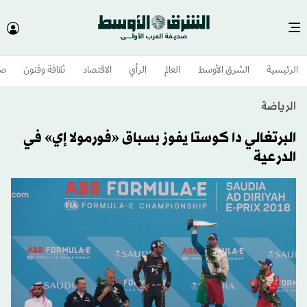
الرئيسية
الشرق الأوسط​
العالم
الرأي
الاقتصاد
ثقافة وفنون
صح
الرياضة
البرتغالي دا كوستا يفوز بسباق «فورمولا إي» في
الدرعية