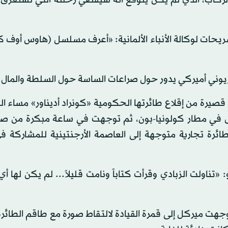
يني أوجستين أجويرو (28عاماً)، في تصريحات لوكالة الأنباء الألمانية: «أعرف مسلسل (هاوس 
وني أميركي يدور حول صراعات الساسة حول السلطة والمال.
قصيرة من إقلاع طائرتها الحكومية «كونراد أديناور» مساء 
في مطار كولونيا-بون، ثم توجهت في ساعة مبكرة من صب
ائرة تجارية متوجهة إلى العاصمة الأرجنتينية للمشاركة في
«تناولت الزبادي وقرأت كتاباً ونامت قليلاً... لم يكن لها أ
هت ميركل إلى قمرة القيادة لالتقاط صورة مع طاقم الطائرة