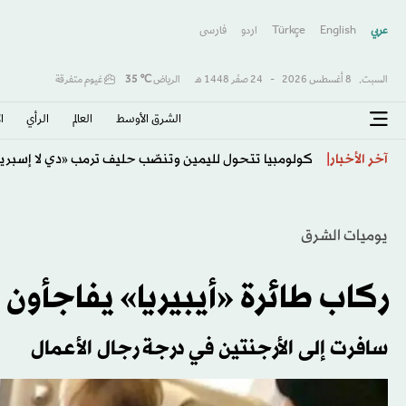
عربي
English
Türkçe
اردو
فارسى
السبت,
8 أغسطس 2026
-
24 صفَر 1448 هـ
الرياض
℃
35
غيوم متفرقة
الشرق الأوسط​
العالم
الرأي
ا
اتفاقية مكة... تعزيز الردع لحماية الاستقرار
آخر الأخبار
يوميات الشرق
ركاب طائرة «أيبيريا» يفاجأون
سافرت إلى الأرجنتين في درجة رجال الأعمال