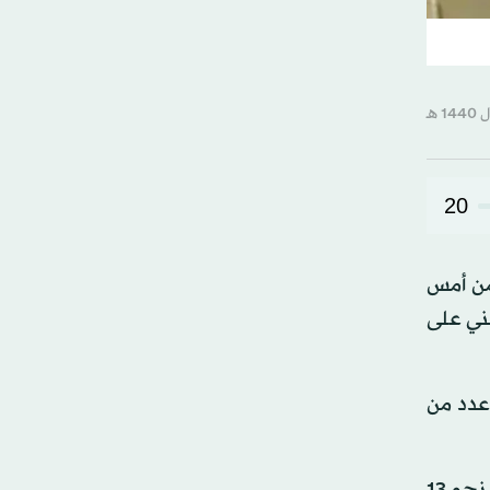
20
من أمس
فني على
عدد من