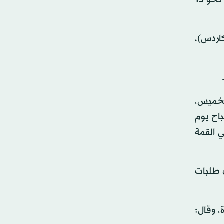
وجلست المستشارة في درجة رجال الأعمال إلى جوار أحد الركاب، الذي لم يكن يتوقع أنه سيقضي رحلته التي تستغرق نحو 13
أوف كاردس)،
الخميس،
اح يوم
 القمة
ي طلبات
، وقال: