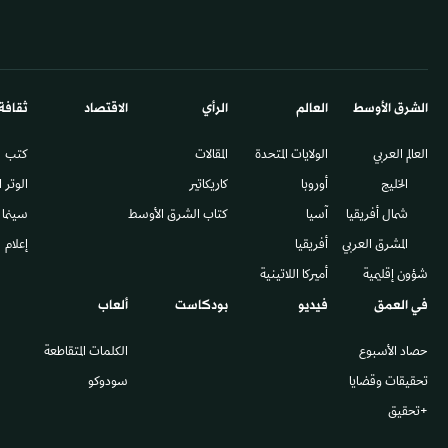
الشرق الأوسط​
العالم
الرأي
الاقتصاد
ثقافة
العالم العربي
الولايات المتحدة
المقالات
كتب
الخليج
أوروبا
كاريكاتير
الوتر 
شمال أفريقيا
آسيا
كتاب الشرق الأوسط
سينما
المشرق العربي
أفريقيا
إعلام
شؤون إقليمية
أميركا اللاتينية
في العمق
فيديو
بودكاست
ألعاب
حصاد الأسبوع
الكلمات المتقاطعة
تحقيقات وقضايا
سودوكو
+تحقيق