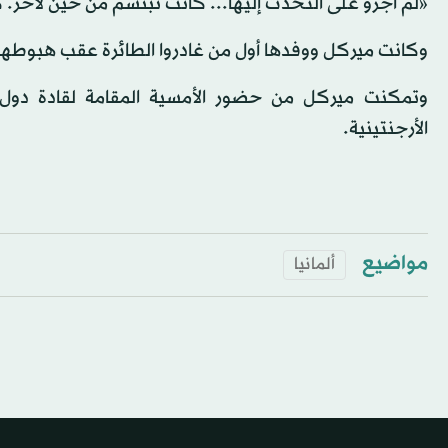
«لم أجرؤ على التحدث إليها... كانت تبتسم من حين لآخر. ك
وكانت ميركل ووفدها أول من غادروا الطائرة عقب هبوطها
وتمكنت ميركل من حضور الأمسية المقامة لقادة دول
الأرجنتينية.
مواضيع
ألمانيا