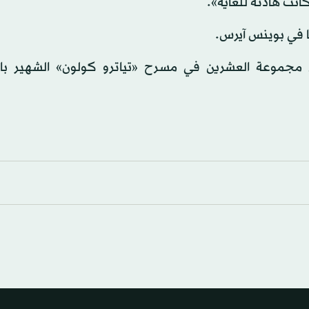
انت هادئة للغاية».
 في بوينس آيرس.
 مجموعة العشرين في مسرح «تياترو كولون» الشهير با