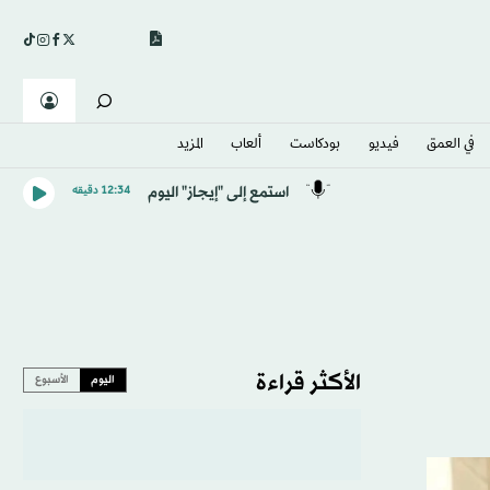
في العمق
فيديو
بودكاست
ألعاب
المزيد
استمع إلى "إيجاز" اليوم
12:34 دقيقه
الأكثر قراءة
اليوم
الأسبوع