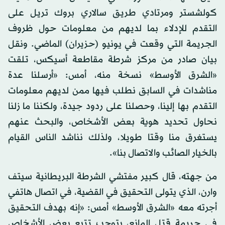
كولشستر ومرتادي طريق سالاري بروك تريل على
التقدم للإدلاء بما لديهم من معلومات حول ظروف
الجريمة التي وقعت في يونيو (حزيران) الماضي. ونقل
بيان صادر من مركز شرطة مقاطعة أسيكس، تلقت
«الشرق الأوسط» نسخة منه، أمس: «أرسلنا عدة
مناشدات في السابق نطلب فيها ممن لديهم معلومات
التقدم بها إلينا، وحصلنا على ردود جيدة، ولكننا ما زلنا
نحاول تحديد هوية بعض الأشخاص، والبحث عنهم
يستغرق منا وقتا طويلا، ولذلك نناشد الناس القيام
بالخيار الصائب والاتصال بنا».
من جهته، قال كبير مفتشي الشرطة البريطانية سيتف
وارن، الذي يتولى التحقيق في القضية، في اتصال هاتفي
أجرته معه «الشرق الأوسط» أمس: «إنه بهدف التحقيق
في جريمة قتل المانع، يتوجب تتبع بعض الأشخاص