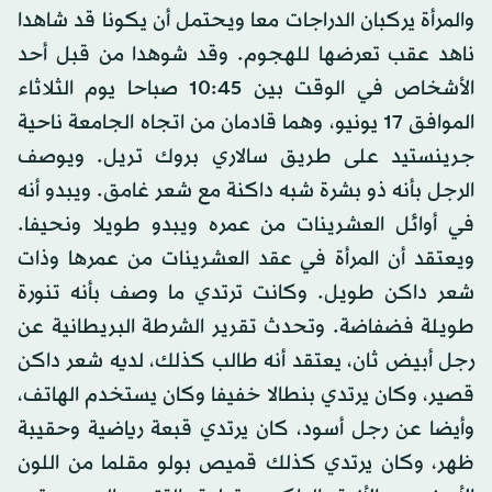
والمرأة يركبان الدراجات معا ويحتمل أن يكونا قد شاهدا
ناهد عقب تعرضها للهجوم. وقد شوهدا من قبل أحد
الأشخاص في الوقت بين 10:45 صباحا يوم الثلاثاء
الموافق 17 يونيو، وهما قادمان من اتجاه الجامعة ناحية
جرينستيد على طريق سالاري بروك تريل. ويوصف
الرجل بأنه ذو بشرة شبه داكنة مع شعر غامق. ويبدو أنه
في أوائل العشرينات من عمره ويبدو طويلا ونحيفا.
ويعتقد أن المرأة في عقد العشرينات من عمرها وذات
شعر داكن طويل. وكانت ترتدي ما وصف بأنه تنورة
طويلة فضفاضة. وتحدث تقرير الشرطة البريطانية عن
رجل أبيض ثان، يعتقد أنه طالب كذلك، لديه شعر داكن
قصير، وكان يرتدي بنطالا خفيفا وكان يستخدم الهاتف،
وأيضا عن رجل أسود، كان يرتدي قبعة رياضية وحقيبة
ظهر، وكان يرتدي كذلك قميص بولو مقلما من اللون