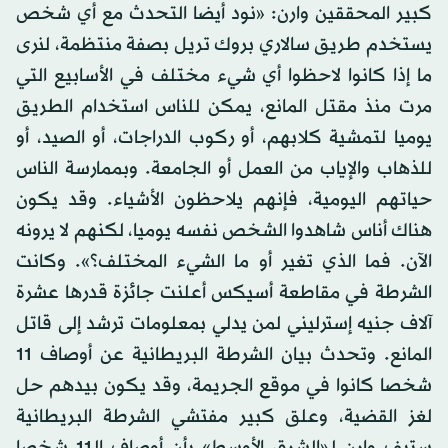
كبير المحققين وارن: «نود أيضا التحدث مع أي شخص
يستخدم طريق سالاري بروك تريل بصفة منتظمة، لنرى
ما إذا كانوا لاحظوا أي شيء مختلف في الأسابيع التي
مرت منذ مقتل المانع، يمكن للناس استخدام الطريق
يوميا لتمشية كلابهم، أو ركوب الدراجات، أو الصيد، أو
للذهاب والإياب من العمل أو الجامعة. وبممارسة الناس
حياتهم اليومية، فإنهم يلاحظون الأشياء. وقد يكون
هناك أناس شاهدوا الشخص نفسه يوميا، لكنهم لا يرونه
الآن. فما الذي تغير أو ما الشيء المختلف؟». وكانت
الشرطة في مقاطعة أسيكس أعلنت جائزة قدرها عشرة
آلاف جنيه إسترليني لمن يدلي بمعلومات ترشد إلى قاتل
المانع. وتحدث بيان الشرطة البريطانية عن أوصاف 11
شخصا كانوا في موقع الجريمة، وقد يكون بيدهم حل
لغز القضية، وعلق كبير مفتشي الشرطة البريطانية
ستيف وارن لـ«الشرق الأوسط» بأن أوصاف الـ11 شخصا