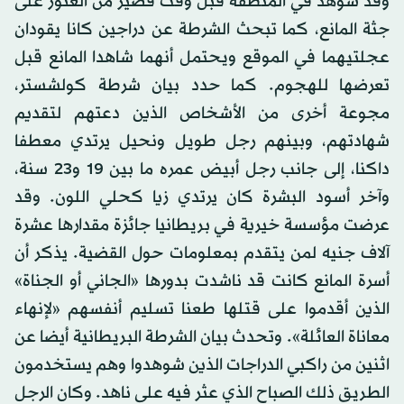
وقد شوهد في المنطقة قبل وقت قصير من العثور على
جثة المانع، كما تبحث الشرطة عن دراجين كانا يقودان
عجلتيهما في الموقع ويحتمل أنهما شاهدا المانع قبل
تعرضها للهجوم. كما حدد بيان شرطة كولشستر،
مجوعة أخرى من الأشخاص الذين دعتهم لتقديم
شهادتهم، وبينهم رجل طويل ونحيل يرتدي معطفا
داكنا، إلى جانب رجل أبيض عمره ما بين 19 و23 سنة،
وآخر أسود البشرة كان يرتدي زيا كحلي اللون. وقد
عرضت مؤسسة خيرية في بريطانيا جائزة مقدارها عشرة
آلاف جنيه لمن يتقدم بمعلومات حول القضية. يذكر أن
أسرة المانع كانت قد ناشدت بدورها «الجاني أو الجناة»
الذين أقدموا على قتلها طعنا تسليم أنفسهم «لإنهاء
معاناة العائلة». وتحدث بيان الشرطة البريطانية أيضا عن
اثنين من راكبي الدراجات الذين شوهدوا وهم يستخدمون
الطريق ذلك الصباح الذي عثر فيه على ناهد. وكان الرجل