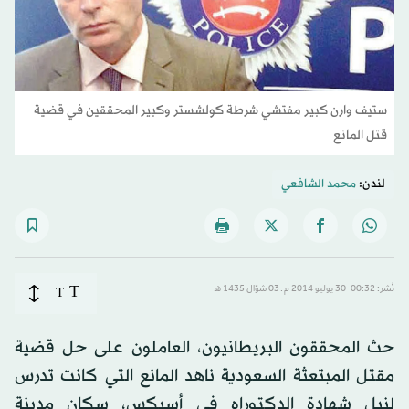
ستيف وارن كبير مفتشي شرطة كولشستر وكبير المحققين في قضية
قتل المانع
لندن:
محمد الشافعي
T
نُشر: 00:32-30 يوليو 2014 م ـ 03 شوّال 1435 هـ
T
حث المحققون البريطانيون، العاملون على حل قضية
مقتل المبتعثة السعودية ناهد المانع التي كانت تدرس
لنيل شهادة الدكتوراه في أسيكس، سكان مدينة