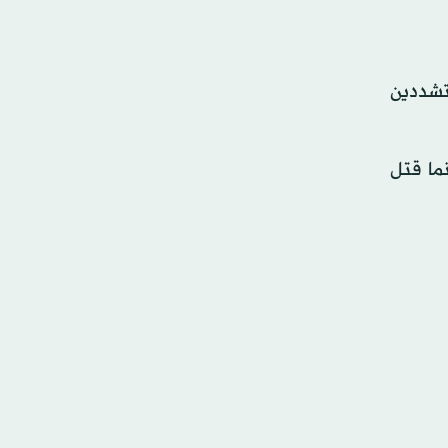
متشددين
ما قتل