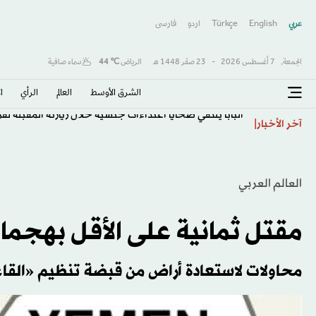
عربي
English
Türkçe
اردو
فارسى
الجمعة,
7 أغسطس 2026
-
23 صفَر 1448 هـ
الرياض
℃
44
سماء صافية
الشرق الأوسط​
العالم
الرأي
ا
البابا يلتقي ضحايا اعتداءات جنسية خلال زيارته المقبلة لف
آخر الأخبار
العالم العربي
مقتل ثمانية على الأقل بهجم
محاولات لاستعادة أراض من قبضة تنظيم «القا