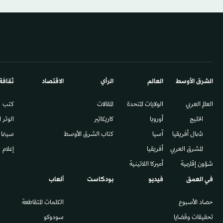
الشرق الأوسط​
العالم
الرأي
الاقتصاد
ثقافة
العالم العربي
الولايات المتحدة
المقالات
كتب
الخليج
أوروبا
كاريكاتير
الوتر 
شمال أفريقيا
آسيا
كتاب الشرق الأوسط
سينما
المشرق العربي
أفريقيا
إعلام
شؤون إقليمية
أميركا اللاتينية
في العمق
فيديو
بودكاست
ألعاب
حصاد الأسبوع
الكلمات المتقاطعة
تحقيقات وقضايا
سودوكو