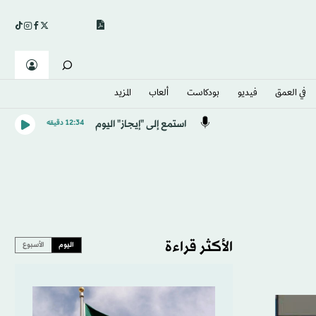
في العمق
فيديو
بودكاست
ألعاب
المزيد
استمع إلى "إيجاز" اليوم
12:34 دقيقه
الأكثر قراءة
اليوم
الأسبوع