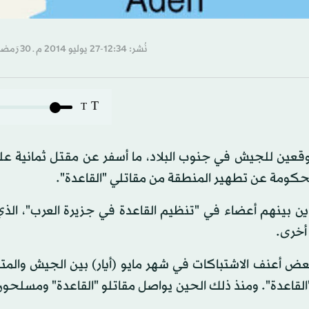
نُشر: 12:34-27 يوليو 2014 م ـ 30 رَمضان 1435 هـ
T
T
عين للجيش في جنوب البلاد، ما أسفر عن مقتل ثمانية على
لحكومة عن تطهير المنطقة من مقاتلي "القاعدة".
ين بينهم أعضاء في "تنظيم القاعدة في جزيرة العرب"، ال
أخرى.
ض أعنف الاشتباكات في شهر مايو (أيار) بين الجيش والمت
لقاعدة". ومنذ ذلك الحين يواصل مقاتلو "القاعدة" ومسلحون