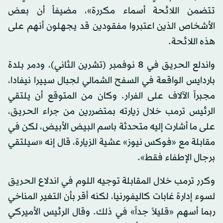
تتضمن اللائحة أسماء مكررة»، مضيفاً أن بعض
الأشخاص الذين اعتبروا مفقودين قد يجهلون أنهم على
هذه اللائحة.
واندلع الحريق في 8 نوفمبر (تشرين الثاني)، ودمر بلدة
باردايس الواقعة في السفح الشمالي لجبال سييرا نيفادا،
مجبراً الآلاف على الفرار. وكان من المتوقع أن يلتقي
الرئيس ترمب خلال زيارته بمتضررين من جراء الحريق،
على ما أشارت إليه متحدثة باسم البيض الأبيض، لكن في
مقابلة مع «فوكس نيوز» عشية الزيارة، قال إنه «سيلتقي
برجال الإطفاء فقط».
وكرر ترمب خلال المقابلة توجيه اللوم في اندلاع الحريق
لسوء إدارة غابات كاليفورنيا، لكنه أقر بأن التغير المناخي
ربما أسهم «قليلاً جداً» في ذلك. وقال الرئيس الأميركي