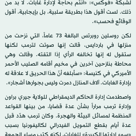
لشبكة «فوكس»: «أنتم بحاجة لإدارة غابات. لا بد من
ذلك. لست أقول هذا بطريقة سلبية، بل بإيجابية، أقول
الوقائع فحسب».
لكن روسلين روبرتس البالغة 73 عاماً، التي نزحت من
منزلها في باردايس، قالت إنها صوتت لترمب لكنها
ستقول له إنها تخالفه الرأي إذا التقته. وقالت وهي
محاطة بنازحين آخرين في مخيم أقامه الصليب الأحمر
الأميركي في كنيسة: «سأبلغه أنّ هذا الحريق لا علاقة له
بإدارة الغابات. آلاف المنازل دمرت وليس بجوارها أشجار».
واصطدمت إدارة الحاكم الديمقراطي للولاية جيري براون
وإدارة ترمب مراراً بشأن عدة قضايا، من بينها القواعد
المنظمة لمسائل البيئة والهجرة. وكان ترمب هدّد قبل
عدة أيام بقطع التمويل الفيدرالي لكاليفورنيا بسبب
«سوء إدارتها الكبيرة» للغابات، لكنه كتب مساء الجمعة