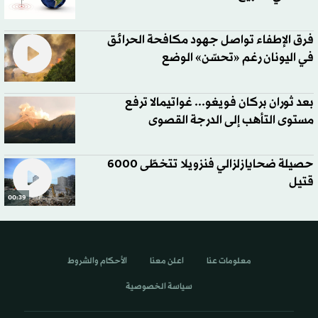
فرق الإطفاء تواصل جهود مكافحة الحرائق
في اليونان رغم «تحسّن» الوضع
بعد ثوران بركان فويغو... غواتيمالا ترفع
مستوى التأهب إلى الدرجة القصوى
حصيلة ضحايا زلزالي فنزويلا تتخطّى 6000
قتيل
00:39
معلومات عنا
اعلن معنا
الأحكام والشروط
سياسة الخصوصية