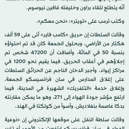
أنّه يتطلع للقاء براون وخليفته غافين نيوسوم.
وكتب ترمب على «تويتر»: «نحن معكم».
وقالت السلطات إن حريق «كامب فاير» أتى على 59 ألف
هكتار من الأراضي، وبحلول الجمعة كان قد تم احتواؤه
بنسبة 50 في المائة. وأضافت أن 47200 شخص تم
إجلاؤهم في أعقاب الحريق، فيما يقيم نحو 1200 في
مراكز إيواء. وأجبر الدخان الناجم عن الحرائق السلطات
على إغلاق المدارس في سان فرانسيسكو الجمعة،
وإغلاق خدمة «التلفريك» الشهيرة في المدينة، فيما
ارتفع مؤشر جودة الهواء إلى 271، وهو ما يمكن مقارنته
بدكا عاصمة بنغلاديش، وأسوأ من كولكتا في الهند.
وقالت سلطة النقل على موقعها الإلكتروني إن «نوعية
الهواء في سان فرانسيسكو ارتفعت من الأحمر أو (غير