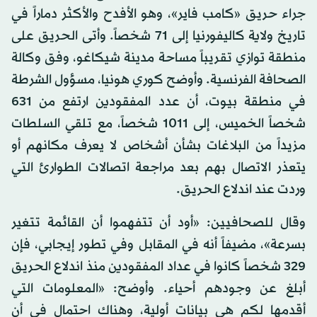
جراء حريق «كامب فاير»، وهو الأفدح والأكثر دماراً في
تاريخ ولاية كاليفورنيا إلى 71 شخصاً. وأتى الحريق على
منطقة توازي تقريباً مساحة مدينة شيكاغو، وفق وكالة
الصحافة الفرنسية. وأوضح كوري هونيا، مسؤول الشرطة
في منطقة بيوت، أن عدد المفقودين ارتفع من 631
شخصاً الخميس، إلى 1011 شخصاً، مع تلقي السلطات
مزيداً من البلاغات بشأن أشخاص لا يعرف مكانهم أو
يتعذر الاتصال بهم بعد مراجعة اتصالات الطوارئ التي
وردت عند اندلاع الحريق.
وقال للصحافيين: «أود أن تتفهموا أن القائمة تتغير
بسرعة»، مضيفاً أنه في المقابل وفي تطور إيجابي، فإن
329 شخصاً كانوا في عداد المفقودين منذ اندلاع الحريق
أبلغ عن وجودهم أحياء. وأوضح: «المعلومات التي
أقدمها لكم هي بيانات أولية، وهناك احتمال في أن