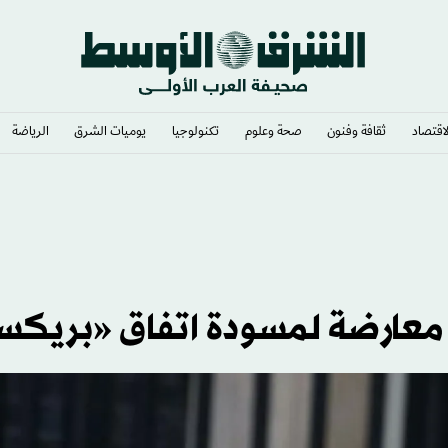
لاقتصاد
ثقافة وفنون
صحة وعلوم
تكنولوجيا
يوميات الشرق​
الرياضة
سية»
 معارضة لمسودة اتفاق «بريك