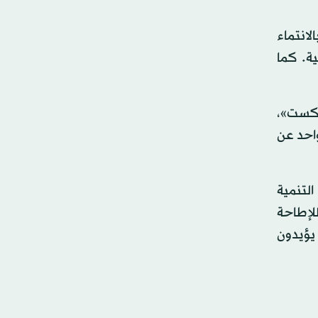
انتماء
ية. كما
يكست»،
احد عن
التنمية
للإطاحة
حو 20 من نواب الحزب أنهم يؤيدون