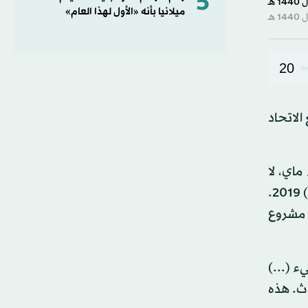
5
ميلانيا بأنه «الأول لهذا العام»
20
الاتحاد
ماي، لا
سيما بسبب معارضتهم البنود المقترحة بشأن مقاطعة آيرلندا الشمالية البريطانية بعد الخروج المقرر في 29 مارس (آذار) 2019.
 مشروع
ء (...)
دث. هذه