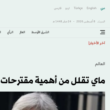
عربي
English
Türkçe
اردو
فارسى
السبت,
8 أغسطس 2026
-
24 صفَر 1448 هـ
الشرق الأوسط​
العالم
الرأي
ا
اتحاد كوريا الجنوبية يعتذر عن مزاعم «تقديم خدمات جن
آخر الأخبار
العالم
ماي تقلل من أهمية مقترحات