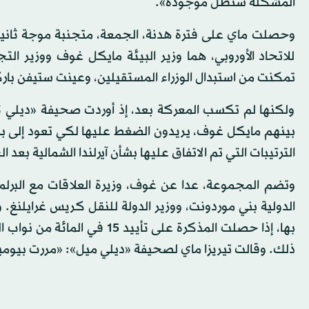
المشكلة ستظل موجودة».
وحصلت ماي على فترة هدنة، الجمعة، متجنبة موجة ثانية 
للاتحاد الأوروبي، هما وزير البيئة مايكل غوف ووزير ال
تمكنت من استبدال الوزراء المستقيلين، وعينت ستيفن باركلي، وهو محامٍ عمره 6
ولكنها لم تكسب المعركة بعد، إذ أوردت صحيفة «ديلي ت
بينهم مايكل غوف، يريدون الضغط عليها لكي تعود إلى ب
الترتيبات التي تم الاتفاق عليها بشأن آيرلندا الشمالية بعد ا
وتضم المجموعة، عدا عن غوف، وزيرة العلاقات مع البرلمان 
الدولية بني موردونت، ووزير الدولة للنقل كريس غرايلنغ.
ذلك. وقالت تيريزا ماي لصحيفة «ديلي ميل»: «مررت بيوم