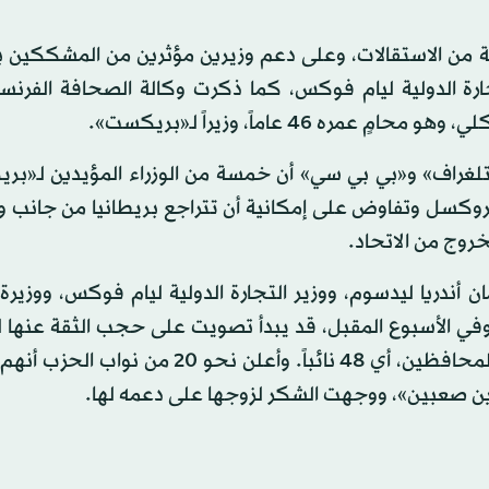
من الاستقالات، وعلى دعم وزيرين مؤثرين من المشككين بال
تجارة الدولية ليام فوكس، كما ذكرت وكالة الصحافة الفرنس
4 عاماً، وزيراً لـ«بريكست».
لغراف» و«بي بي سي» أن خمسة من الوزراء المؤيدين لـ«بر
روكسل وتفاوض على إمكانية أن تتراجع بريطانيا من جانب و
لخروج من الاتحاد.
أندريا ليدسوم، ووزير التجارة الدولية ليام فوكس، ووزيرة 
 وفي الأسبوع المقبل، قد يبدأ تصويت على حجب الثقة عنها 
بها، إذا حصلت المذكرة على تأييد 15 في المائة من نواب المحافظين، أي 48 نائباً. وأعلن ن
ين صعبين»، ووجهت الشكر لزوجها على دعمه لها.