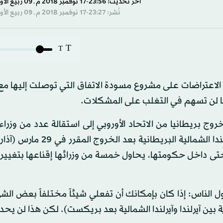
آخر تحديث: 23:56-17 نوفمبر 2018 م ـ 09 ربيع الأول 1440 هـ
نُشر: 23:27-17 نوفمبر 2018 م ـ 09 ربيع الأول 1440 هـ
T
T
 الاعتراضات على مشروع مسودة الاتفاق التي توصلت إليها مع 
إنها لن تسهم في التغلب على المشكلات.
روج بريطانيا من الاتحاد الأوروبي إلى استقالة عدد من وزراء 
تى داخل حكومتها، يحاول خمسة من وزرائها إقناعها بتغيير
لناس: إذا كان بإمكانك أن تفعلي شيئاً مختلفاً بعض الشي
ين آيرلندا وآيرلندا الشمالية بعد بريكست). لكن هذا لن يح