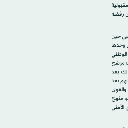
مقبولية
ن رفضه
لبي حين
ن وحدها
الوطني
ف مرشح
ذلك بعد
لهم بعد
 والقوى
هو منهج
 الأمني