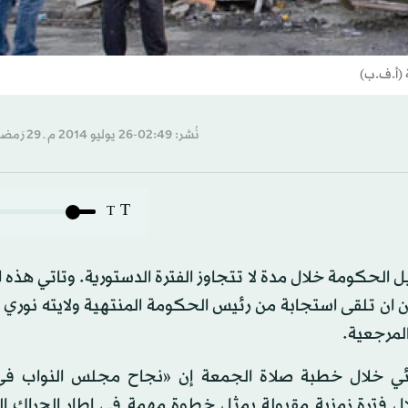
ة (أ.ف.ب)
نُشر: 02:49-26 يوليو 2014 م ـ 29 رَمضان 1435 هـ
T
T
ل الحكومة خلال مدة لا تتجاوز الفترة الدستورية. وتاتي هذه 
ن ان تلقى استجابة من رئيس الحكومة المنتهية ولايته نوري 
لمرجعية.
ائي خلال خطبة صلاة الجمعة إن «نجاح مجلس النواب في
ال فترة زمنية مقبولة يمثل خطوة مهمة في إطار الحراك ا