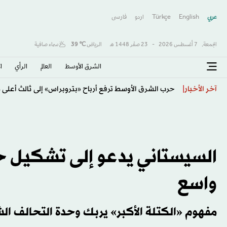
عربي
English
Türkçe
اردو
فارسى
الجمعة,
7 أغسطس 2026
-
23 صفَر 1448 هـ
الرياض
℃
39
سماء صافية
الشرق الأوسط​
العالم
الرأي
ا
النفط يواصل الصعود وسط مخاوف بشأن خطط إعادة فتح
آخر الأخبار
السيستاني يدعو إلى تشكيل 
واسع
مفهوم «الكتلة الأكبر» يربك وحدة التحالف ال