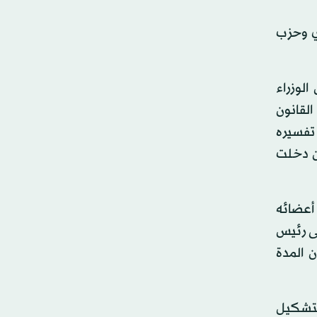
ري وحزب
لوزراء
القانون
 تفسيره
دية لعام 2010، لأن دولة القانون دخلت
 أعضائه
لى رئيس
 المدة
لتشكيل