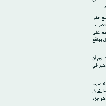
.
سع حتى
أقصى ما
تم على
 بواقع
علوم أن
أكبر في
لا سيما
 «الشرق
وهو جزء