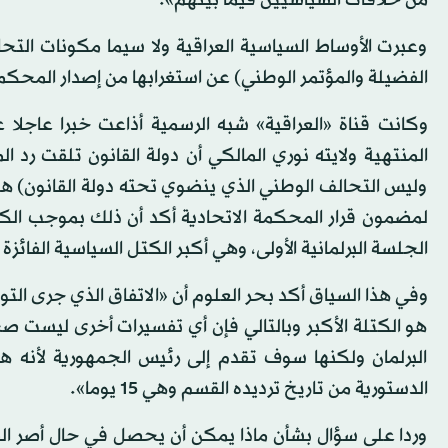
من خلافات السياسيين فيما بينهم».
وعبرت الأوساط السياسية العراقية ولا سيما مكونات التح
الفضيلة والمؤتمر الوطني) عن استغرابها من إصدار المحكمة ا
وكانت قناة «العراقية» شبه الرسمية أذاعت خبرا عاجلا 
المنتهية ولايته نوري المالكي أن دولة القانون تلقت رد ال
وليس التحالف الوطني الذي ينضوي تحته دولة القانون) هو ا
الجلسة البرلمانية الأولى، وهي أكبر الكتل السياسية الفائزة 
وفي هذا السياق أكد بحر العلوم أن «الاتفاق الذي جرى ال
هو الكتلة الأكبر وبالتالي فإن أي تفسيرات أخرى ليست ص
البرلمان ولكنها سوف تقدم إلى رئيس الجمهورية لأنه
الدستورية من تاريخ ترديده القسم وهي 15 يوما».
وردا على سؤال بشأن ماذا يمكن أن يحصل في حال أصر ال