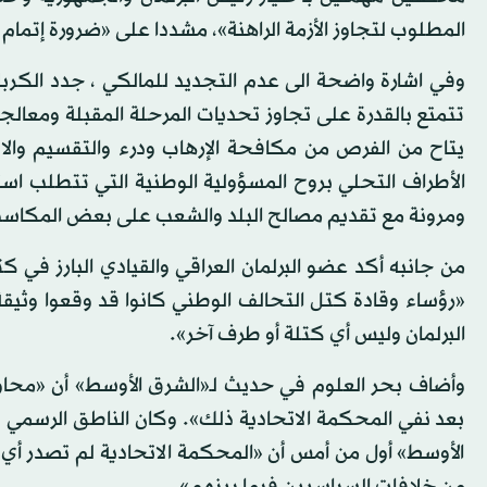
المطلوب لتجاوز الأزمة الراهنة»، مشددا على «ضرورة إتمام
وفي اشارة واضحة الى عدم التجديد للمالكي ، جدد الك
تتمتع بالقدرة على تجاوز تحديات المرحلة المقبلة ومعال
يتاح من الفرص من مكافحة الإرهاب ودرء والتقسيم والا
الأطراف التحلي بروح المسؤولية الوطنية التي تتطلب اس
ومرونة مع تقديم مصالح البلد والشعب على بعض المكاس
من جانبه أكد عضو البرلمان العراقي والقيادي البارز في كت
«رؤساء وقادة كتل التحالف الوطني كانوا قد وقعوا وثيقة
البرلمان وليس أي كتلة أو طرف آخر».
وأضاف بحر العلوم في حديث لـ«الشرق الأوسط» أن «محاولات
بعد نفي المحكمة الاتحادية ذلك». وكان الناطق الرسمي با
الأوسط» أول من أمس أن «المحكمة الاتحادية لم تصدر أي ق