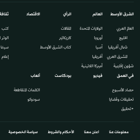
الشرق الأوسط​
العالم
الرأي
الاقتصاد
ثقافة
العالم العربي
الولايات المتحدة
المقالات
كتب
الخليج
أوروبا
كاريكاتير
الوتر 
شمال أفريقيا
آسيا
كتاب الشرق الأوسط
سينما
المشرق العربي
أفريقيا
إعلام
شؤون إقليمية
أميركا اللاتينية
في العمق
فيديو
بودكاست
ألعاب
حصاد الأسبوع
الكلمات المتقاطعة
تحقيقات وقضايا
سودوكو
+تحقيق
معلومات عنا
اعلن معنا
الأحكام والشروط
سياسة الخصوصية