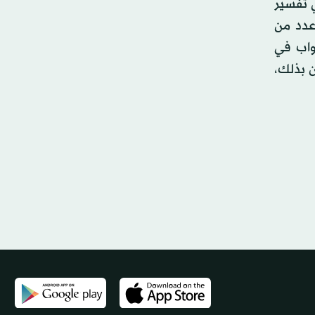
ي تفسير
 عدد من
واب في
 بذلك،