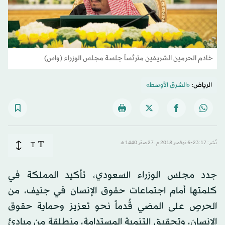
خادم الحرمين الشريفين مترئساً جلسة مجلس الوزراء (واس)
الرياض:
«الشرق الأوسط»
T
نُشر: 23:17-6 نوفمبر 2018 م ـ 27 صفَر 1440 هـ
T
جدد مجلس الوزراء السعودي، تأكيد المملكة في
كلمتها أمام اجتماعات حقوق الإنسان في جنيف، من
الحرصٍ على المضي قُدماً نحو تعزيز وحماية حقوق
الإنسان، وتحقيق التنمية المستدامة، منطلقة من مبادئ