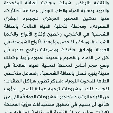
والتقنية بالرياض، شملت مجالات الطاقة المتجددة
والذرية وتحلية المياه والطب الجيني وصناعة الطائرات،
منها تدشين المختبر المركزي للجينوم البشري
السعودي، ومحطة لتحلية المياه المالحة بالطاقة
الشمسية في الخفجي، وخطين لإنتاج الألواح والخلايا
الشمسية، ومختبر لفحص موثوقية الألواح الشمسية، في
العيينة، وإطلاق حاضنات ومسرعات برنامج «بادر» في
كل من الدمام والقصيم والمدينة المنورة وأبها، وكذلك
وضع حجر أساس لمحطة لتحلية المياه المالحة في
مدينة ينبع، تعمل بالطاقة الشمسية، ولمفاعل منخفض
الطاقة للبحوث النووية، ولمركز تطوير هياكل الطائرات؛
لتجسد تلك المشروعات ترجمة عملية للسعي الدؤوب
من القيادة الرشيدة لتطوير المشروعات العملاقة التي مـن
شـأنـها أن تسهم فـي تحقيق مستهدفات «رؤية المملكة
2030» ودفـع عجـلة التنمية المسـتدامـة لـما فـيه خـير