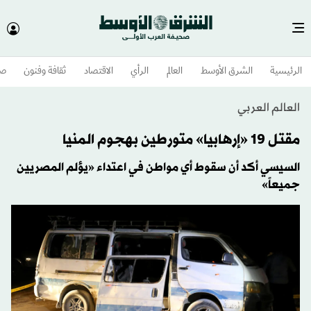
الرئيسية
الشرق الأوسط​
العالم
الرأي
الاقتصاد
ثقافة وفنون
صح
العالم العربي
مقتل 19 «إرهابيا» متورطين بهجوم المنيا
السيسي أكد أن سقوط أي مواطن في اعتداء «يؤلم المصريين
جميعاً»