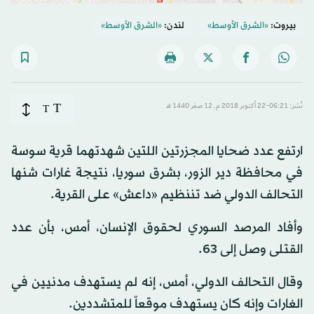
بيروت:
«الشرق الأوسط»
لندن:
«الشرق الأوسط»
T
نُشر: 06:21-22 أكتوبر 2018 م ـ 12 صفَر 1440 هـ
T
ارتفع عدد ضحايا المجزرتين اللتين شهدتهما قرية سوسة
في محافظة دير الزور، بشرق سوريا، نتيجة غارات شنها
التحالف الدولي ضد تننظيم «داعش» على القرية.
وأفاد المرصد السوري لحقوق الإنسان، أمس، بأن عدد
القتلى وصل إلى 63.
وقال التحالف الدولي، أمس، إنه لم يستهدف مدنيين في
الغارات وإنه كان يستهدف موقعاً للمتشددين.