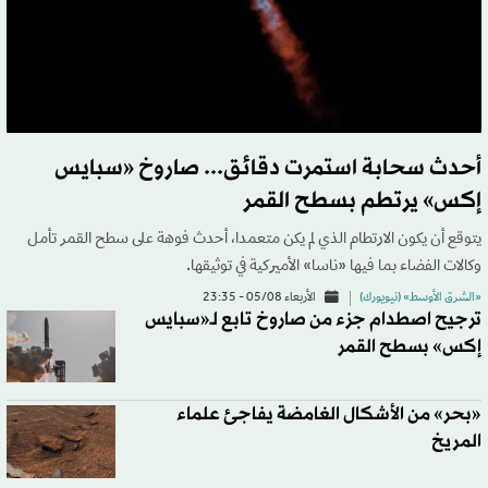
أحدث سحابة استمرت دقائق... صاروخ «سبايس
إكس» يرتطم بسطح القمر
يتوقع أن يكون الارتطام الذي لم يكن متعمدا، أحدث فوهة على سطح القمر تأمل
وكالات الفضاء بما فيها «ناسا» الأميركية في توثيقها.
«الشرق الأوسط» (نيويورك)
الأربعاء 05/08 - 23:35
ترجيح اصطدام جزء من صاروخ تابع لـ«سبايس
إكس» بسطح القمر
«بحر» من الأشكال الغامضة يفاجئ علماء
المريخ