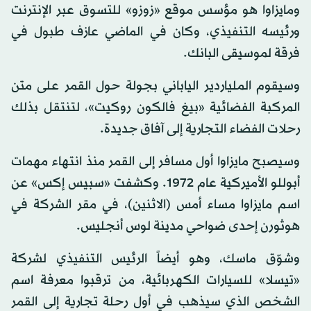
ومايزاوا هو مؤسس موقع «زوزو» للتسوق عبر الإنترنت
ورئيسه التنفيذي، وكان في الماضي عازف طبول في
فرقة لموسيقى البانك.
وسيقوم الملياردير الياباني بجولة حول القمر على متن
المركبة الفضائية «بيغ فالكون روكيت»، لتنتقل بذلك
رحلات الفضاء التجارية إلى آفاق جديدة.
وسيصبح مايزاوا أول مسافر إلى القمر منذ انتهاء مهمات
أبوللو الأميركية عام 1972. وكشفت «سبيس إكس» عن
اسم مايزاوا مساء أمس (الاثنين)، في مقر الشركة في
هوثورن إحدى ضواحي مدينة لوس أنجليس.
وشوّق ماسك، وهو أيضاً الرئيس التنفيذي لشركة
«تيسلا» للسيارات الكهربائية، من ترقبوا معرفة اسم
الشخص الذي سيذهب في أول رحلة تجارية إلى القمر