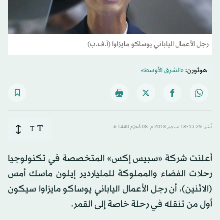
رجل الأعمال الياباني يوساكو مايزاوا (أ.ف.ب)
هوثورن:
«الشرق الأوسط»
T
نُشر: 13:29-18 سبتمبر 2018 م ـ 08 مُحرَّم 1440 هـ
T
أعلنت شركة «سبيس إكس» المتخصصة في تكنولوجيا
رحلات الفضاء والمملوكة للملياردير إيلون ماسك أمس
(الاثنين)، أن رجل الأعمال الياباني يوساكو مايزاوا سيكون
أول من تنقله في رحلة خاصة إلى القمر.