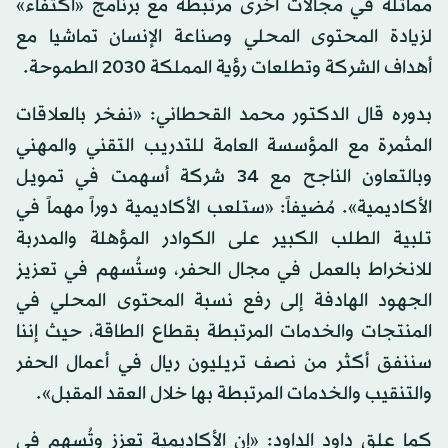
مماثلة في مجالات أخرى مرتبطة مع برنامج «اكتفاء»
لزيادة المحتوى المحلي وصناعة الإنسان تماشيا مع
أهداف الشركة وتطلعات رؤية المملكة 2030 الطموحة.
بدوره قال الدكتور محمد القحطاني: «نفخر بالعلاقات
المثمرة مع المؤسسة العامة للتدريب التقني والمهني
وبالتعاون الناجح مع 34 شركة أسهمت في تمويل
الأكاديمية». مُضيفاً: «ستلعب الأكاديمية دوراً مهماً في
تلبية الطلب الكبير على الكوادر المؤهلة والمدربة
للانخراط بالعمل في مجال الحفر، وستُسهم في تعزيز
الجهود الهادفة إلى رفع نسبة المحتوى المحلي في
المنتجات والخدمات المرتبطة بقطاع الطاقة، حيث إننا
سننفق أكثر من نصف تريليون ريال في أعمال الحفر
والتنقيب والخدمات المرتبطة بها خلال العقد المقبل».
كما علق داود الداود: «إن الأكاديمية تعزز وتُسهم في