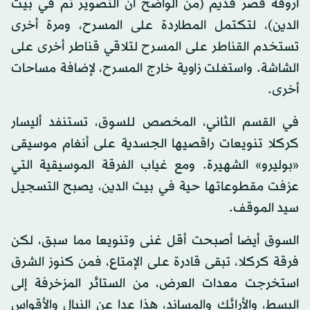
أروقة قصر قديم (من الواضح أن التصوير تم في بيت
الدين)، لتكتمل المطاردة على المسرح، ومرة أخرى
تستخدم القناطر على المسرح لتلاقي قناطر أخرى على
الشاشة. واستغلت زاوية خارج المسرح، لإضافة مساحات
أخرى.
في القسم الثاني، المخصص للسوق، تستنفد أليسار
كركلا تنويعات راقصيها الجسدية على أنغام موسيقى
«بوليرو» الشهيرة. ومع غياب الفرقة الموسيقية التي
عزفت مقطوعاتها حية في بيت الدين، يصبح التسجيل
سيد الموقف.
السوق أيضا أصبحت أقل غنى وتنويعا مما سبق، لكن
فرقة كركلا، تبقى قادرة على الإمتاع، فمن كنوز الشرق
استخرجت معدات العرض، من الستائر المزخرفة إلى
البسط، والأرائك والمساند، هذا عدا عن النبال والأقواس