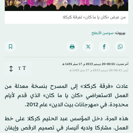
من عرض «كان يا ما كان» لفرقة كركلا
بيروت:
سوسن الأبطح
آخر تحديث: 00:55-20 ديسمبر 2013 م ـ 17 صفَر 1435 هـ
T
T
نُشر: 00:41-20 ديسمبر 2013 م ـ 17 صفَر 1435 هـ
عادت «فرقة كركلا» إلى المسرح بنسخة معدلة من
العمل الاستعراضي «كان يا ما كان» الذي قدم لأيام
محدودة، في «مهرجانات بيت الدين» عام 2012.
هذه المرة، دخل المؤسس عبد الحليم كركلا على خط
العمل، مشاركا ولديه أليسار في تصميم الرقص وإيفان