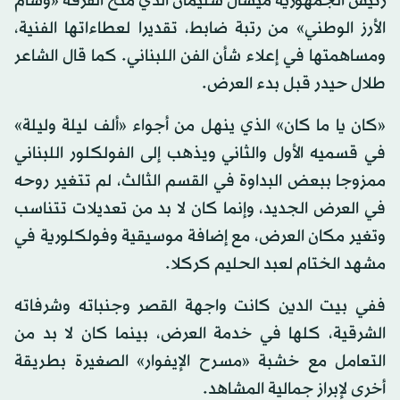
رئيس الجمهورية ميشال سليمان الذي منح الفرقة «وسام
الأرز الوطني» من رتبة ضابط، تقديرا لعطاءاتها الفنية،
ومساهمتها في إعلاء شأن الفن اللبناني. كما قال الشاعر
طلال حيدر قبل بدء العرض.
«كان يا ما كان» الذي ينهل من أجواء «ألف ليلة وليلة»
في قسميه الأول والثاني ويذهب إلى الفولكلور اللبناني
ممزوجا ببعض البداوة في القسم الثالث، لم تتغير روحه
في العرض الجديد، وإنما كان لا بد من تعديلات تتناسب
وتغير مكان العرض، مع إضافة موسيقية وفولكلورية في
مشهد الختام لعبد الحليم كركلا.
ففي بيت الدين كانت واجهة القصر وجنباته وشرفاته
الشرقية، كلها في خدمة العرض، بينما كان لا بد من
التعامل مع خشبة «مسرح الإيفوار» الصغيرة بطريقة
أخرى لإبراز جمالية المشاهد.