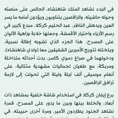
في البدء نشاهد الملك شاهنشاه، الجالس على منصته
وحوله حاشيته، والراقصين يتناوبون ويؤدون أمامه ما يسر
العين ويدهش الناظر. عبد الحليم كركلا، مبدع كبير في
رسم الأزياء واختيار الأقمشة، وجعلها خلابة وزاهية الألوان
على المسرح. هذا الجزء الذي تشوبه إطالة نسبية،
ويتخلله تتويج الأميرين الشقيقين معا (ولدي شاهنشاه)،
ودخولهما في صراع دموي كاسر، بدت أحداثه متداخلة
ومربكة، مع طغيان لجماليات مشهدية متتالية، على
أنغام موسيقى ألف ليلة وليلة التي تحولت إلى لازمة
ترافق الراقصين.
برع إيفان كركلا في استخدام شاشة خلفية بمشاهد ذات
أبعاد، والخلط بينها وبين ما يدور على المسرح، فمرة
نشاهد الجنود يطاردون الأمير، ومرة أخرى حبيبته، في