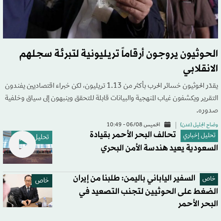
الحوثيون يروجون أرقاماً تريليونية لتبرئة سجلهم
الانقلابي
يقدّر الحوثيون خسائر الحرب بأكثر من 1.13 تريليون، لكن خبراء اقتصاديين يفندون
التقرير ويكشفون غياب المنهجية والبيانات قابلة للتحقق وينبهون إلى سياق وخلفية
صدوره.
وضاح الجليل (عدن)
الخميس 06/08 - 10:49
تحالف البحر الأحمر بقيادة
تحليل إخباري
تحليل إخباري
السعودية يعيد هندسة الأمن البحري
السفير الياباني باليمن: طلبنا من إيران
خاص
خاص
الضغط على الحوثيين لتجنب التصعيد في
البحر الأحمر