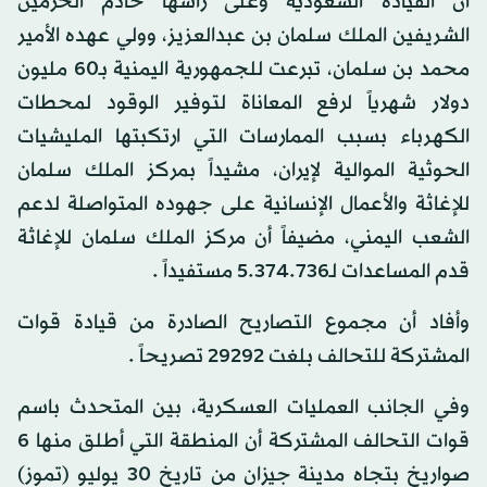
أن القيادة السعودية وعلى رأسها خادم الحرمين
الشريفين الملك سلمان بن عبدالعزيز، وولي عهده الأمير
محمد بن سلمان، تبرعت للجمهورية اليمنية بـ60 مليون
دولار شهرياً لرفع المعاناة لتوفير الوقود لمحطات
الكهرباء بسبب الممارسات التي ارتكبتها المليشيات
الحوثية الموالية لإيران، مشيداً بمركز الملك سلمان
للإغاثة والأعمال الإنسانية على جهوده المتواصلة لدعم
الشعب اليمني، مضيفاً أن مركز الملك سلمان للإغاثة
قدم المساعدات لـ5.374.736 مستفيداً .
وأفاد أن مجموع التصاريح الصادرة من قيادة قوات
المشتركة للتحالف بلغت 29292 تصريحاً .
وفي الجانب العمليات العسكرية، بين المتحدث باسم
قوات التحالف المشتركة أن المنطقة التي أطلق منها 6
صواريخ بتجاه مدينة جيزان من تاريخ 30 يوليو (تموز)