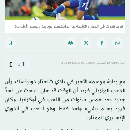
فريد شارك في المباراة الافتتاحية لمانشستر يونايتد وليستر (أ.ف.ب)
T
نُشر: 00:39-12 أغسطس 2018 م ـ 01 ذو الحِجّة 1439 هـ
T
مع بداية موسمه الأخير في نادي شاختار دونيتسك، رأى
اللاعب البرازيلي فريد أن الوقت قد حان للبحث عن تحدٍّ
جديد بعد خمس سنوات من اللعب في أوكرانيا. وكان
فريد يحلم بشيء واحد فقط وهو اللعب في الدوري
الإنجليزي الممتاز.