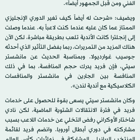
الفني ومن قبل الجمهور أيضاً».
ويضيف: «شرحت له أيضاً كيف تغير الدوري الإنجليزي
الممتاز عما كان عليه عندما كنت لاعباً به. عندما وصلت
إلى إنجلترا كانت الأندية تلعب بطريقة مباشرة، لكن الآن
هناك المزيد من التمريرات، ربما بفضل التأثير الذي أحدثه
جوسيب غوارديولا. وبمناسبة الحديث عن مانشستر
سيتي، فإن فريد يدرك حجم المنافسة، بما في ذلك
المنافسة بين الجارين في مانشستر والمنافسات
الكلاسيكية مع أندية لندن».
وكان مانشستر سيتي يسعى بقوة للحصول على خدمات
فريد في فترة الانتقالات الشتوية الماضية، لكن نادي
شاختار الأوكراني رفض التخلي عن خدمات اللاعب بسبب
مشاركته في دوري أبطال أوروبا. وانضم فريد لقائمة
المنتخب البرازيلي المشاركة في نهائيات كأس العالم