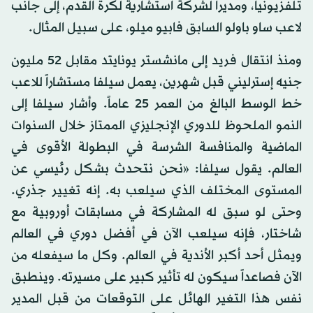
تلفزيونياً، ومديراً لشركة استشارية لكرة القدم، إلى جانب
لاعب ساو باولو السابق فابيو ميلو، على سبيل المثال.
ومنذ انتقال فريد إلى مانشستر يونايتد مقابل 52 مليون
جنيه إسترليني قبل شهرين، يعمل سيلفا مستشاراً للاعب
خط الوسط البالغ من العمر 25 عاماً. وأشار سيلفا إلى
النمو الملحوظ للدوري الإنجليزي الممتاز خلال السنوات
الماضية والمنافسة الشرسة في البطولة الأقوى في
العالم. يقول سيلفا: «نحن نتحدث بشكل رئيسي عن
المستوى المختلف الذي سيلعب به. إنه تغيير جذري.
وحتى لو سبق له المشاركة في مسابقات أوروبية مع
شاختار، فإنه سيلعب الآن في أفضل دوري في العالم
ويمثل أحد أكبر الأندية في العالم. وكل ما سيفعله من
الآن فصاعداً سيكون له تأثير كبير على مسيرته. وينطبق
نفس هذا التغير الهائل على التوقعات من قبل المدير