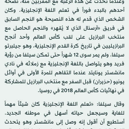
وعندما تحدث عن هذه الرغبة مع المقربين منه، نصحه
أحدهم بالبدء فوراً في تعلم اللغة الإنجليزية. وكان
الشخص الذي قدم له هذه النصيحة هو النجم السابق
في فريق «آرسنال الذي لا يُقهر» والنجم الحاصل مع
منتخب البرازيل على لقب كأس العالم وأحد أنجح
البرازيليين في تاريخ كرة القدم الإنجليزية، وهو جيلبرتو
سيلفا. ولم يمر سوى 12 شهراً حتى تمكن سيلفا من رؤية
فريد وهو يتواصل باللغة الإنجليزية مع زملائه في نادي
مانشستر يونايتد عندما التقاهم للمرة الأولى في أوائل
يونيو (حزيران) قبل السفر مع منتخب البرازيل للمشاركة
في نهائيات كأس العالم 2018 في روسيا.
وقال سيلفا: «تعلم اللغة الإنجليزية كان شيئاً مهماً
للغاية وسيجعل حياته أسهل في موطنه الجديد.
أستطيع أن أقول إنه وصل إلى مانشستر وهو يتحدث