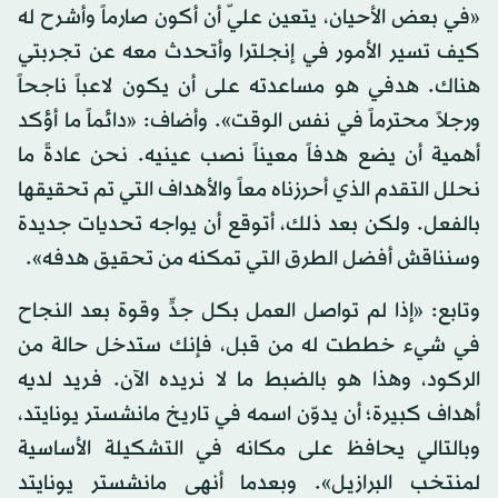
«في بعض الأحيان، يتعين عليّ أن أكون صارماً وأشرح له
كيف تسير الأمور في إنجلترا وأتحدث معه عن تجربتي
هناك. هدفي هو مساعدته على أن يكون لاعباً ناجحاً
ورجلاً محترماً في نفس الوقت». وأضاف: «دائماً ما أؤكد
أهمية أن يضع هدفاً معيناً نصب عينيه. نحن عادةً ما
نحلل التقدم الذي أحرزناه معاً والأهداف التي تم تحقيقها
بالفعل. ولكن بعد ذلك، أتوقع أن يواجه تحديات جديدة
وسنناقش أفضل الطرق التي تمكنه من تحقيق هدفه».
وتابع: «إذا لم تواصل العمل بكل جدٍّ وقوة بعد النجاح
في شيء خططت له من قبل، فإنك ستدخل حالة من
الركود، وهذا هو بالضبط ما لا نريده الآن. فريد لديه
أهداف كبيرة؛ أن يدوّن اسمه في تاريخ مانشستر يونايتد،
وبالتالي يحافظ على مكانه في التشكيلة الأساسية
لمنتخب البرازيل». وبعدما أنهى مانشستر يونايتد