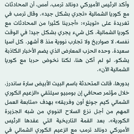
وأكد الرئيس الأميركي دونالد ترمب، أمس، أن المحادثات
مع كوريا الشمالية «تجري بشكل جيد». وقال ترمب في
تغريدة على «تويتر»: «أجرينا كثيرا من المحادثات مع
كوريا الشمالية، كل شيء يجري بشكل جيد! في الوقت
نفسه، لا صواريخ ولا تجارب نووية منذ 8 أشهر. كل آسيا
سعيدة. وحده الحزب المعارض الذي يضم الأخبار الكاذبة
يشكو. لو لم أكن هنا، لكنا نخوض حربا مع كوريا
الشمالية الآن».
بدورها، قالت المتحدثة باسم البيت الأبيض سارة ساندرز،
خلال مؤتمر صحافي إن بومبيو سيلتقي «الزعيم الكوري
الشمالي كيم جونغ أون وفريقه» بهدف «متابعة العمل
المهم من أجل نزع السلاح النووي من شبه الجزيرة
الكورية»، بعد القمة التاريخية التي عقدها الرئيس
الأميركي دونالد ترمب مع الزعيم الكوري الشمالي في