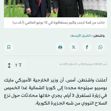
جانب من قمة ترمب وكيم بسنغافورة في 12 يونيو الماضي (أ.ف.ب)
واشنطن:
«الشرق الأوسط»
T
نُشر: 00:08-4 يوليو 2018 م ـ 21 شوّال 1439 هـ
T
أعلنت واشنطن، أمس، أن وزير الخارجية الأميركي مايك
بومبيو سيتوجه مجددا إلى كوريا الشمالية غدا الخميس
في زيارة تستغرق 3 أيام، يجري خلالها محادثات حول نزع
السلاح النووي من شبه الجزيرة الكورية.