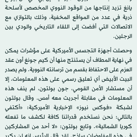
يانغ تزيد إنتاجها من الوقود النووي المخصص لأسلحة
ذرية في عدد من المواقع المخفية، وذلك بالتوازي مع
الاتصالات التي أفضت إلى اللقاء التاريخي والودي بين
الرجلين.
وحصلت أجهزة التجسس الأميركية على مؤشرات يمكن
في نهاية المطاف أن يستنتج منها أن كيم جونغ أون عقد
العزم على الاحتفاظ بقسم من ترسانته النووية. ولم يصدر
البيت الأبيض أي تعليق رسمي على هذه المعلومات، إلا
أن مستشار الأمن القومي، جون بولتون، لم ينف هذه
المعلومات في مقابلة أجريت معه أمس. وقال بولتون
لشبكة «فوكس نيوز» الإخبارية الأميركية: «أكتفي
بالتالي: نحن نستخدم قدراتنا كافة لكشف ما تفعله
كوريا الشمالية». وتابع بولتون: «لا أحد من المشاركين
في هذه المفاوضات ساذج. لقد قال الرئيس إنه لن يكرر