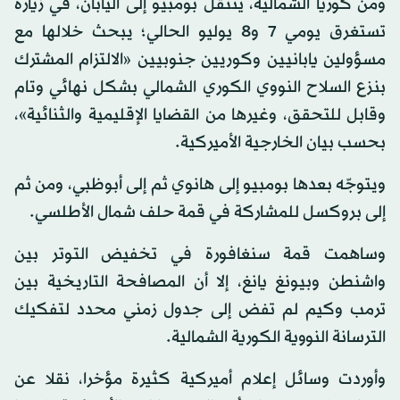
ومن كوريا الشمالية، ينتقل بومبيو إلى اليابان، في زيارة
تستغرق يومي 7 و8 يوليو الحالي؛ يبحث خلالها مع
مسؤولين يابانيين وكوريين جنوبيين «الالتزام المشترك
بنزع السلاح النووي الكوري الشمالي بشكل نهائي وتام
وقابل للتحقق، وغيرها من القضايا الإقليمية والثنائية»،
بحسب بيان الخارجية الأميركية.
ويتوجّه بعدها بومبيو إلى هانوي ثم إلى أبوظبي، ومن ثم
إلى بروكسل للمشاركة في قمة حلف شمال الأطلسي.
وساهمت قمة سنغافورة في تخفيض التوتر بين
واشنطن وبيونغ يانغ، إلا أن المصافحة التاريخية بين
ترمب وكيم لم تفض إلى جدول زمني محدد لتفكيك
الترسانة النووية الكورية الشمالية.
وأوردت وسائل إعلام أميركية كثيرة مؤخرا، نقلا عن