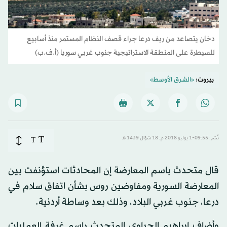
دخان يتصاعد من ريف درعا جراء قصف النظام المستمر منذ أسابيع
للسيطرة على المنطقة الاستراتيجية جنوب غربي سوريا (أ.ف.ب)
بيروت:
«الشرق الأوسط»
T
نُشر: 09:55-1 يوليو 2018 م ـ 18 شوّال 1439 هـ
T
قال متحدث باسم المعارضة إن المحادثات استؤنفت بين
المعارضة السورية ومفاوضين روس بشأن اتفاق سلام في
درعا، جنوب غربي البلاد، وذلك بعد وساطة أردنية.
وأضاف إبراهيم الجباوي المتحدث باسم غرفة العمليات