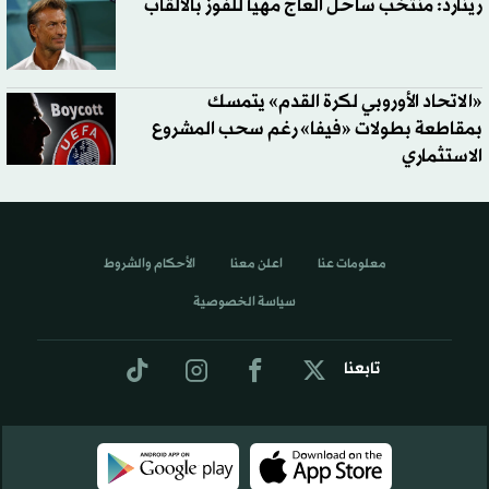
رينارد: منتخب ساحل العاج مهيأ للفوز بالألقاب
«الاتحاد الأوروبي لكرة القدم» يتمسك
بمقاطعة بطولات «فيفا» رغم سحب المشروع
الاستثماري
معلومات عنا
اعلن معنا
الأحكام والشروط
سياسة الخصوصية
تابعنا