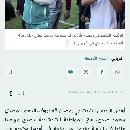
الرئيس الشيشاني رمضان قاديروف بصحبة محمد صلاح خلال مران
المنتخب المصري في غروزني (أ.ب)
غروزني:
«الشرق الأوسط»
T
نُشر: 11:36-23 يونيو 2018 م ـ 10 شوّال 1439 هـ
T
أهدى الرئيس الشيشاني رمضان قاديروف، النجم المصري
محمد صلاح، حق المواطنة الشيشانية ليصبح مواطنا
عاديا في الدولة تقديرا لما يقدمه في أوروبا وكونه خير