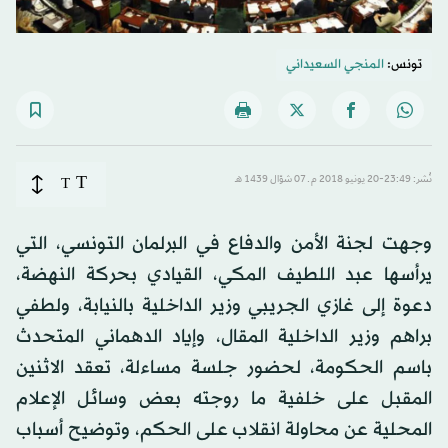
تونس:
المنجي السعيداني
T
نُشر: 23:49-20 يونيو 2018 م ـ 07 شوّال 1439 هـ
T
وجهت لجنة الأمن والدفاع في البرلمان التونسي، التي
يرأسها عبد اللطيف المكي، القيادي بحركة النهضة،
دعوة إلى غازي الجريبي وزير الداخلية بالنيابة، ولطفي
براهم وزير الداخلية المقال، وإياد الدهماني المتحدث
باسم الحكومة، لحضور جلسة مساءلة، تعقد الاثنين
المقبل على خلفية ما روجته بعض وسائل الإعلام
المحلية عن محاولة انقلاب على الحكم، وتوضيح أسباب