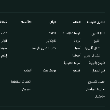
الشرق الأوسط​
العالم
الرأي
الاقتصاد
ثقافة
العالم العربي
الولايات المتحدة
المقالات
كتب
الخليج
أوروبا
كاريكاتير
الوتر 
شمال أفريقيا
آسيا
كتاب الشرق الأوسط
سينما
المشرق العربي
أفريقيا
إعلام
شؤون إقليمية
أميركا اللاتينية
في العمق
فيديو
بودكاست
ألعاب
حصاد الأسبوع
الكلمات المتقاطعة
تحقيقات وقضايا
سودوكو
+تحقيق