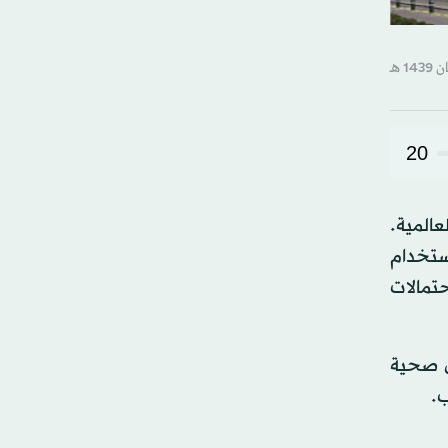
20
عالمية.
ستخدام
حتمالات
ى صحية
ب.