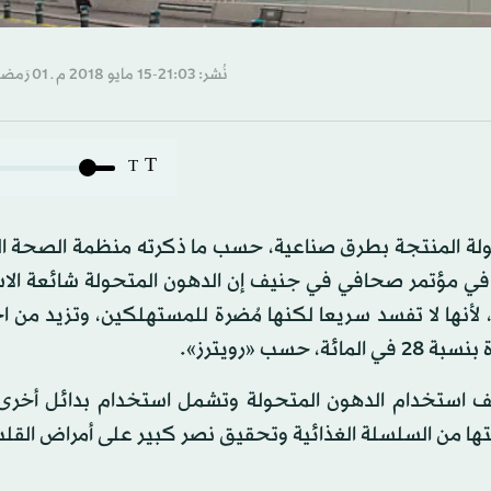
نُشر: 21:03-15 مايو 2018 م ـ 01 رَمضان 1439 هـ
T
T
هون المتحولة المنتجة بطرق صناعية، حسب ما ذكرته منظمة الصحة ال
 في مؤتمر صحافي في جنيف إن الدهون المتحولة شائعة الا
لأنها لا تفسد سريعا لكنها مُضرة للمستهلكين، وتزيد من ا
قف استخدام الدهون المتحولة وتشمل استخدام بدائل أخر
تها من السلسلة الغذائية وتحقيق نصر كبير على أمراض القل