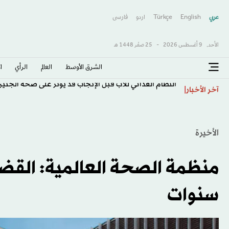
عربي
English
Türkçe
اردو
فارسى
الأحد,
9 أغسطس 2026
-
25 صفَر 1448 هـ
الشرق الأوسط​
العالم
الرأي
ا
النظام الغذائي للأب قبل الإنجاب قد يؤثر على صحة الجني
آخر الأخبار
الأخيرة
سنوات