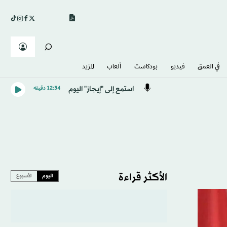
في العمق
فيديو
بودكاست
ألعاب
المزيد
استمع إلى "إيجاز" اليوم
12:34 دقيقه
الأكثر قراءة
اليوم
الأسبوع