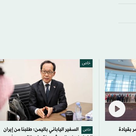
خاص
ر بقيادة
السفير الياباني باليمن: طلبنا من إيران
خاص