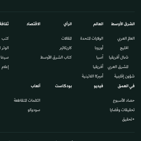
الشرق الأوسط​
العالم
الرأي
الاقتصاد
ثقافة
العالم العربي
الولايات المتحدة
المقالات
كتب
الخليج
أوروبا
كاريكاتير
الوتر 
شمال أفريقيا
آسيا
كتاب الشرق الأوسط
سينما
المشرق العربي
أفريقيا
إعلام
شؤون إقليمية
أميركا اللاتينية
في العمق
فيديو
بودكاست
ألعاب
حصاد الأسبوع
الكلمات المتقاطعة
تحقيقات وقضايا
سودوكو
+تحقيق