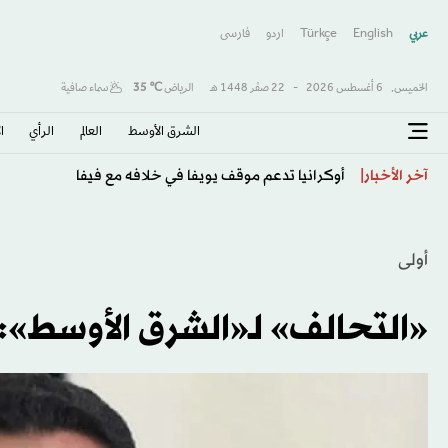
عربي
English
Türkçe
اردو
فارسى
الخميس,
6 أغسطس 2026
-
22 صفَر 1448 هـ
الرياض
℃
35
سماء صافية
الشرق الأوسط​
العالم
الرأي
ا
أوكرانيا تدعم موقف يويفا في خلافه مع فيفا
آخر الأخبار
أولى
«التحالف» لـ«الشرق الأوسط»: