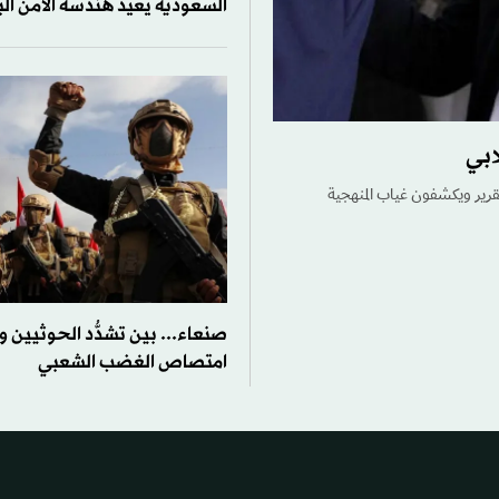
السعودية يعيد هندسة الأمن ال
ابي
صاديين يفندون التقرير ويكشفون غياب المنهجية
صنعاء... بين تشدُّد الحوثيين 
امتصاص الغضب الشعبي