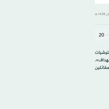
20
يليشيات
تهداف»،
مقاتلين