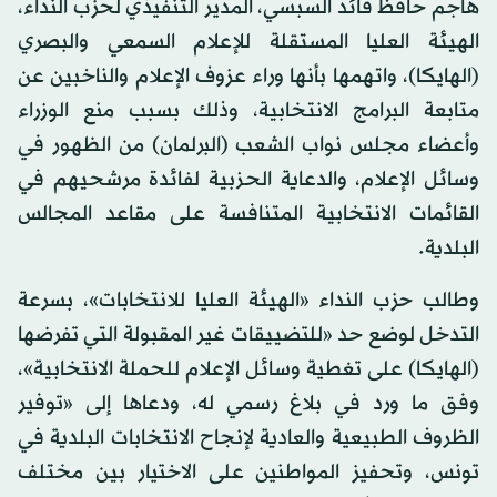
هاجم حافظ قائد السبسي، المدير التنفيذي لحزب النداء،
الهيئة العليا المستقلة للإعلام السمعي والبصري
(الهايكا)، واتهمها بأنها وراء عزوف الإعلام والناخبين عن
متابعة البرامج الانتخابية، وذلك بسبب منع الوزراء
وأعضاء مجلس نواب الشعب (البرلمان) من الظهور في
وسائل الإعلام، والدعاية الحزبية لفائدة مرشحيهم في
القائمات الانتخابية المتنافسة على مقاعد المجالس
البلدية.
وطالب حزب النداء «الهيئة العليا للانتخابات»، بسرعة
التدخل لوضع حد «للتضييقات غير المقبولة التي تفرضها
(الهايكا) على تغطية وسائل الإعلام للحملة الانتخابية»،
وفق ما ورد في بلاغ رسمي له، ودعاها إلى «توفير
الظروف الطبيعية والعادية لإنجاح الانتخابات البلدية في
تونس، وتحفيز المواطنين على الاختيار بين مختلف