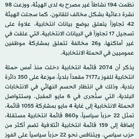
نظمت 194 نشاطاً غير مصرح به لدى الهيئة، ووزعت 98
نشرة دعائية بشكل مخالف للقانون. كما سجلت الهيئة
42 تجاوزاً يتعلق بوضع بيانات انتخابية، علاوة على
تسجيل 17 تجاوزاً في البيانات الانتخابية، التي علقت في
غير أماكنها، و26 مخالفة تتعلق بمشاركة موظفين
عموميين في الحملة الانتخابية.
يذكر أن 2074 قائمة انتخابية دخلت منذ أمس حملة
انتخابية للفوز بـ7177 مقعداً بلدياً، موزعة على 350 دائرة
بلدية، وذلك في انتظار الحسم النهائي في الانتخابات
البلدية، التي ستُجرى في 6 مايو المقبل. وستتواصل
الحملة الانتخابية إلى غاية 4 مايو بمشاركة 1055 قائمة،
تمثل 22 حزباً سياسياً، و860 قائمة انتخابية مستقلة،
إضافة إلى 159 قائمة انتخابية ائتلافية تضم أكثر من
حزب سياسي. ويتنافس نحو 22 حزباً سياسياً على الفوز