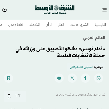
الرئيسية
الشرق الأوسط​
العالم
الرأي
الاقتصاد
ثقافة وفنون
صح
العالم العربي
«نداء تونس» يشكو التضييق على وزرائه في
حملة الانتخابات البلدية
تونس:
المنجي السعيداني
T
نُشر: 22:46-20 أبريل 2018 م ـ 05 شَعبان 1439 هـ
T