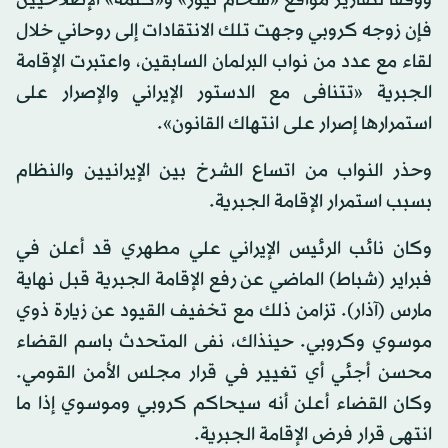
ووفقا لتقارير مواقع «سحام نيوز» و«كلمة» الإصلاحيين
فإن زوجه كروبي وجهت تلك الانتقادات إلى روحاني خلال
لقاء مع عدد من نواب البرلمان السابقين، واعتبرت الإقامة
الجبرية «تتنافى مع الدستور الإيراني والإصرار على
استمرارها إصرار على انتهاك القانون».
وحذر النواب من اتساع الشرخ بين الإيرانيين والنظام
بسبب استمرار الإقامة الجبرية.
وكان نائب الرئيس الإيراني علي مطهري قد أعلن في
فبراير (شباط) الماضي عن رفع الإقامة الجبرية قبل نهاية
مارس (آذار). تزامن ذلك مع تخفيف القيود عن زيارة ذوي
موسوي وكروبي. حينذاك، نفى المتحدث باسم القضاء
محسن أجئي أي تغيير في قرار مجلس الأمن القومي.
وكان القضاء أعلن أنه سيحاكم كروبي وموسوي إذا ما
انتهى قرار فرض الإقامة الجبرية.