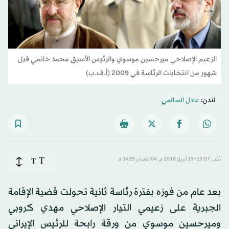
الزعیم الإصلاحي ميرحسين موسوي والرئيس الأسبق محمد خاتمي قبل
شهور من انتخابات الرئاسة في 2009 (أ.ف.ب)
لندن:
عادل السالمي
T
نُشر: 23:07-19 أبريل 2018 م ـ 04 شَعبان 1439 هـ
T
بعد عام من فوزه بفترة رئاسة ثانية تحولت قضية الإقامة
الجبرية على زعيمي التيار الإصلاحي مهدي كروبي
وميرحسين موسوي من ورقة رابحة للرئيس الإيراني