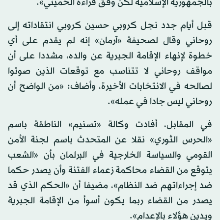
بالجمهورية الإسلامية لكن وفق قراءة الخميني».
قبل أيام جدد نجل كروبي حسين كروبي انتقاداته إلى
روحاني وقال لصحيفة «آرمان» إنه لم يقدم على أي
خطوة لإنهاء الإقامة الجبرية عن والده، مشددا على أن
مواقف روحاني لا تتناسب مع توقعات الذين صوتوا
لصالحه في الانتخابات الأخيرة، وأضاف: «من الواضح أن
روحاني ليس جادا في عمله».
في المقابل، أفادت وكالة «تسنيم» الناطقة باسم
«الحرس الثوري» نقلا عن المتحدث باسم لجنة الأمن
القومي والسياسة الخارجية في البرلمان بأن «الشعب
يتوقع من القضاء محاكمة زعماء الفتنة وأن يصدر حكما
ضد إجراءاتهم ضد النظام»، مضيفا أن «الحكم الذي قد
يصدر من القضاء ربما يكون أسوأ من الإقامة الجبرية
ويدين هؤلاء بالإعدام».