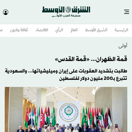
الرئيسية
الشرق الأوسط​
العالم
الرأي
الاقتصاد
ثقافة وفنون
صح
أولى
قمة الظهران... «قمة القدس»
طالبت بتشديد العقوبات على إيران وميليشياتها... والسعودية
تتبرع بـ200 مليون دولار لفلسطين