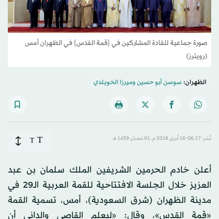
صورة جماعية للقادة المشاركين في {قمة القدس} في الظهران أمس
(رويترز)
الظهران:
سوسن أبو حسين
و
ميرزا الخويلدي
T
نُشر: 06:17-16 أبريل 2018 م ـ 01 شَعبان 1439 هـ
T
أعلن خادم الحرمين الشريفين الملك سلمان بن عبد
العزيز خلال الجلسة الافتتاحية للقمة العربية الـ29 في
مدينة الظهران (شرق السعودية)، أمس، تسمية القمة
«قمة القدس»، وقال: «ليعلم القاصي والداني أن