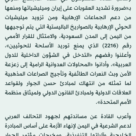
بـ«ضرورة تشديد العقوبات على إيران وميليشياتها ومنعها
من دعم الجماعات الإرهابية ومن تزويد ميليشيات
الحوثي الإرهابية بالصواريخ الباليستية التي يتم توجيهها
من اليمن إلى المدن السعودية، والامتثال للقرار الأممي
رقم (2216) الذي يمنع توريد الأسلحة للحوثيين»،
وأعلنوا رفضهم «التدخل في الشؤون الداخلية للدول
العربية»، وأدانوا «المحاولات العدوانية الرامية إلى زعزعة
الأمن وبث النعرات الطائفية وتأجيج الصراعات المذهبية
لما تمثله من انتهاك لمبادئ حسن الجوار ولقواعد
العلاقات الدولية ولمبادئ القانون الدولي ولميثاق منظمة
الأمم المتحدة».
وأعرب القادة عن مساندتهم لجهود التحالف العربي
لدعم الشرعية في اليمن لإنهاء الأزمة على أساس المبادرة
الخليجية وآلياتها التنفيذية، ومخرجات مؤتمر الحوار