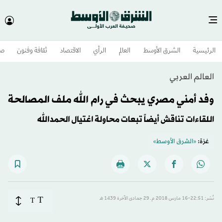
الرئيسية
الشرق الأوسط​
العالم
الرأي
الاقتصاد
ثقافة وفنون
صح
العالم العربي
وفد أمني مصري يبحث في رام الله ملف المصالحة
اللقاءات تناقش أيضاً تبعات محاولة اغتيال الحمدالله
غزة:
«الشرق الأوسط»
T
نُشر: 22:51-16 مارس 2018 م ـ 29 جمادى الآخرة 1439 هـ
T