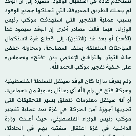
تستخدم عادة في استقبال الوفود، مشيرةً إلى أن الوفد
لم يسلك الطريق المعروفة، التي تسلكها جميع الوفود
بسبب عملية التفجير التي استهدفت موكب رئيس
الوزراء. فيما قالت مصادر أخرى إن الوفد سيعود غداً
(الأحد) أو بعد غد (الاثنين)، إلى قطاع غزة لاستكمال
المباحثات المتعلقة بملف المصالحة، ومحاولة خفض
حالة التوتر، والتراشق الإعلامي بين «فتح» و«حماس»
على خلفية تفجير موكب الحمدالله.
ولم يعرف ما إذا كان الوفد سينقل للسلطة الفلسطينية
وحركة فتح في رام الله أي رسائل رسمية من «حماس»،
أو أنه سينقل معلومات تتعلق بسير التحقيقات التي
تجريها أجهزة أمن الحركة في غزة بعد عملية تفجير
موكب رئيس الوزراء الفلسطيني، حيث أعلنت وزارة
الداخلية في غزة اعتقال مشتبه بهم في الحادثة،