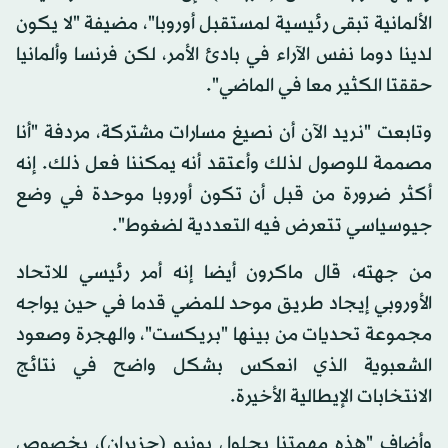
الألمانية تبقى رئيسية لمستقبل أوروبا"، مضيفة "لا يكون
لدينا دوما نفس الآراء في بادئ الأمر، لكن فرنسا وألمانيا
حققتا الكثير معا في الماضي".
وتابعت "نريد الآن أن نصيغ مسارات مشتركة، مردفة "أنا
مصممة للوصول لذلك وأعتقد أنه يمكننا فعل ذلك. إنه
أكثر ضرورة من قبل أن تكون أوروبا موحدة في وضع
جيوسياسي تتعرض فيه التعددية لضغوط".
من جهته، قال ماكرون أيضا إنه أمر رئيسي للاتحاد
الأوروبي إيجاد طريق موحد للمضي قدما في حين يواجه
مجموعة تحديات من بينها "بريكست"، والهجرة وصعود
الشعبوية الذي انعكس بشكل واضح في نتائج
الانتخابات الإيطالية الأخيرة.
وأضاف "هذه مهمتنا بحلول يونيو (حزيران)، بخصوص