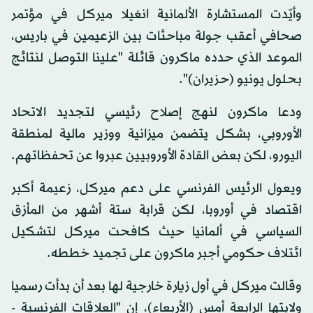
وأيّدت المستشارة الألمانية انغيلا ميركل في مؤتمر
صحافي أعقب جولة مباحثات بين الزعيمين في باريس،
الموعد الذي حدده ماكرون قائلة "علينا التوصل لنتائج
بحلول يونيو (حزيران)".
ودعا ماكرون لنهج إصلاح رئيسي لتجديد الاتحاد
الأوروبي، بشكل يتضمن ميزانية ووزير مالية لمنطقة
اليورو، لكن بعض القادة الأوروبيين عبروا عن تحفظاتهم.
ويعول الرئيس الفرنسي على دعم ميركل، زعيمة أكبر
اقتصاد في أوروبا، لكن قرابة ستة أشهر من المأزق
السياسي في ألمانيا حيث كافحت ميركل لتشكيل
ائتلاف حكومي أجبر ماكرون على تجميد خططه.
وقالت ميركل في أول زيارة خارجية لها بعد أن بدأت رسميا
ولايتها الرابعة أمس (الأربعاء)، إن "العلاقات الفرنسية -