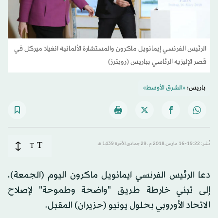
الرئيس الفرنسي إيمانويل ماكرون والمستشارة الألمانية انغيلا ميركل في
قصر الإليزيه الرئاسي بباريس (رويترز)
باريس:
«الشرق الأوسط»
T
نُشر: 19:22-16 مارس 2018 م ـ 29 جمادى الآخرة 1439 هـ
T
دعا الرئيس الفرنسي ايمانويل ماكرون اليوم (الجمعة)،
إلى تبني خارطة طريق "واضحة وطموحة" لإصلاح
الاتحاد الأوروبي بحلول يونيو (حزيران) المقبل.