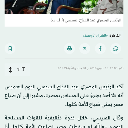
الرئيس المصري عبد الفتاح السيسي (أ.ف.ب)
القاهرة:
«الشرق الأوسط»
T
نُشر: 12:09-15 مارس 2018 م ـ 28 جمادى الآخرة 1439 هـ
T
أكد الرئيس المصري عبد الفتاح السيسي اليوم الخميس
أنه «لا أحد يجرؤ على المساس بمصر»، مشيرا إلى أن ضياع
مصر يعني ضياع الأمة كلها.
وقال السيسي، خلال ندوة تثقيفية للقوات المسلحة
اليوم،: «والله لو سقطت مصر لضاعت الأمة كلها، أنا