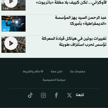
الأوكراني... لكن كييف بلا مظلة «باتريوت»
عبد الرحمن السيد يهز المؤسسة
«الديمقراطية» بأميركا
تغييرات بوتين في هياكل قيادة المعركة
تؤسس لحرب استنزاف طويلة
معلومات عنا
اعلن معنا
الأحكام والشروط
سياسة الخصوصية
تابعنا