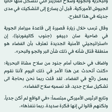
والبحرية والجوية وسلاح المارينز التي تتشكّل منها حاليا
الجيوش الأميركية، قبل أن يسارع إلى التشكيك في مدى
جديته في هذا الطرح.
وقال ترمب خلال زيارة قصيرة إلى قاعدة ميرامار الجوية
في ضاحية سان دييغو (جنوب كاليفورنيا)، إن
«استراتيجيتي الأمنية الجديدة تعترف بأن الفضاء هو
منطقة قتال شأنه في ذلك شأن البر والجو والبحر».
واضاف في خطاب أمام جنود من سلاح مشاة البحرية:
«كنت أتحدث عن هذا الأمر في ذلك اليوم لأننا نقوم
بعمل رائع في الفضاء. لقد قلت ربما نحن بحاجة الى
تشكيل سلاح جديد، قد نسميه سلاح الفضاء».
وتابع الرئيس الأميركي مبتسماً: «في الواقع لم أكن جدياً،
ولكنهم قالوا لي إنها فكرة سديدة. ربما ننفذها».