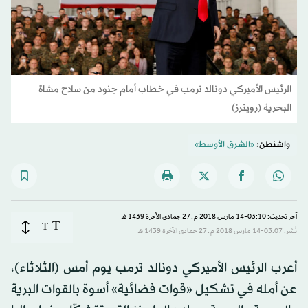
الرئيس الأميركي دونالد ترمب في خطاب أمام جنود من سلاح مشاة
البحرية (رويترز)
واشنطن:
«الشرق الأوسط»
آخر تحديث: 03:10-14 مارس 2018 م ـ 27 جمادى الآخرة 1439 هـ
T
T
نُشر: 03:07-14 مارس 2018 م ـ 27 جمادى الآخرة 1439 هـ
أعرب الرئيس الأميركي دونالد ترمب يوم أمس (الثلاثاء)،
عن أمله في تشكيل «قوات فضائية» أسوة بالقوات البرية