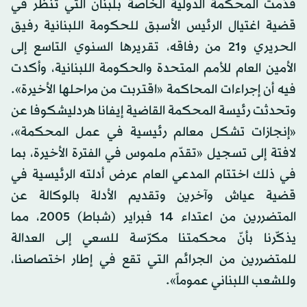
قدّمت المحكمة الدولية الخاصة بلبنان التي تنظر في
قضية اغتيال الرئيس الأسبق للحكومة اللبنانية رفيق
الحريري و21 من رفاقه، تقريرها السنوي التاسع إلى
الأمين العام للأمم المتحدة والحكومة اللبنانية، وأكدت
فيه أن إجراءات المحاكمة «اقتربت من مراحلها الأخيرة».
وتحدثت رئيسة المحكمة القاضية إيفانا هردليشكوفا عن
«إنجازات تشكل معالم رئيسية في عمل المحكمة»،
لافتة إلى تسجيل «تقدّم ملموس في الفترة الأخيرة، بما
في ذلك اختتام المدعي العام عرض أدلته الرئيسية في
قضية عياش وآخرين وتقديم الأدلة بالوكالة عن
المتضررين من اعتداء 14 فبراير (شباط) 2005، مما
يذكّرنا بأنّ محكمتنا ‏مكرّسة للسعي إلى العدالة
للمتضررين من الجرائم التي تقع في إطار اختصاصنا،
وللشعب اللبناني عموماً».