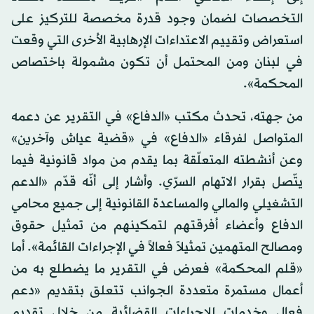
التخصصات لضمان وجود قدرة مخصصة للتركيز على
استعراض وتقييم الاعتداءات الإرهابية الأخرى التي وقعت
في لبنان ومن المحتمل أن تكون مشمولة باختصاص
المحكمة».
من جهته، تحدث مكتب «الدفاع» في التقرير عن دعمه
المتواصل لفرقاء «الدفاع» في «قضية عياش وآخرين»
وعن أنشطته المتعلّقة بما يقدم من مواد قانونية فيما
يتّصل بقرار الاتهام السرّي. وأشار إلى أنّه قدّم «الدعم
التشغيلي والمالي والمساعدة القانونية إلى جميع محامي
الدفاع وأعضاء أفرقتهم لتمكينهم من تمثيل حقوق
ومصالح المتهمين تمثيلاً فعالاً في الإجراءات القائمة». أما
«قلم المحكمة» فعرض في التقرير ما يضطلع به من
أعمال مستمرة متعددة الجوانب تتعلق بتقديم «دعم
فعال وخدمات للإجراءات القضائية من خلال تقديم