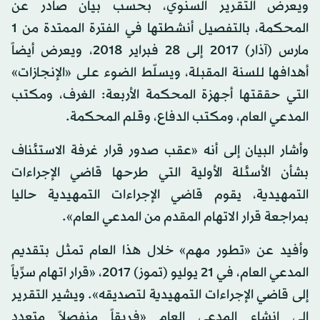
ويعرض التقرير السنوي، بحسب بيان صادر عن
المحكمة، بالتفصيل أنشطتها في الفترة الممتدة من 1
مارس (آذار) 2017 إلى 28 فبراير 2018، ويعرض أيضاً
أهدافها للسنة المقبلة، ويسلّط الضوء على «الإنجازات»
التي حققتها أجهزة المحكمة الأربعة: الغرف، ومكتب
المدعي العام، ومكتب الدفاع، وقلم المحكمة.
وأشار البيان إلى أنه «عقب صدور قرار غرفة الاستئناف
بشأن الأسئلة الأولية التي طرحها قاضي الإجراءات
التمهيدية، يقوم قاضي الإجراءات التمهيدية حاليا
بمراجعة قرار الاتهام المقدم من المدعي العام».
وأفيد عن «تطور مهم» خلال هذا العام تمثل بتقديم
المدعي العام، في 21 يوليو (تموز) 2017، «قرار اتهام سرِّياً
إلى قاضي الإجراءات التمهيدية لتصديقه». ويشير التقرير
إلى إنشاء المدعي العام «فريقاً منفصلاً متعدد