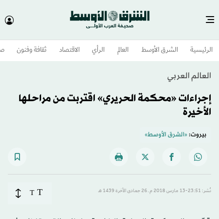
الرئيسية
الشرق الأوسط​
العالم
الرأي
الاقتصاد
ثقافة وفنون
صح
العالم العربي
إجراءات «محكمة الحريري» اقتربت من مراحلها
الأخيرة
بيروت:
«الشرق الأوسط»
T
نُشر: 23:51-13 مارس 2018 م ـ 26 جمادى الآخرة 1439 هـ
T