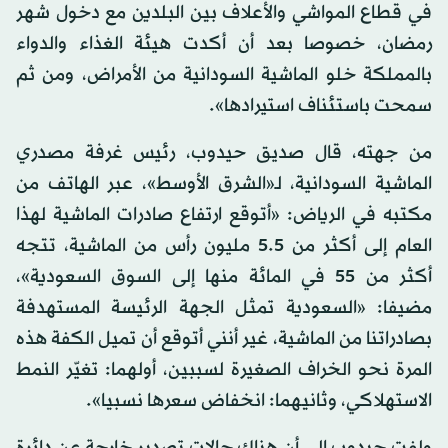
في قطاع المواشي والأعلاف بين البلدين مع دخول شهر
رمضان، خصوصا بعد أن أكدت هيئة الغذاء والدواء
بالمملكة خلو الماشية السودانية من الأمراض، ومن ثم
سمحت باستئناف استيرادها».
من جهته، قال صديق حيدوب، رئيس غرفة مصدري
الماشية السودانية، لـ«الشرق الأوسط»، عبر الهاتف من
مكتبه في الرياض: «أتوقع ارتفاع صادرات الماشية لهذا
العام إلى أكثر من 5.5 مليون رأس من الماشية، تتجه
أكثر من 55 في المائة منها إلى السوق السعودية»،
مضيفا: «السعودية تمثل الجهة الرئيسة المستهدفة
بصادراتنا من الماشية، غير أنني أتوقع أن تميل الكفة هذه
المرة نحو الخراف الصغيرة لسببين، أولهما: تغيّر النمط
الاستهلاكي، وثانيهما: انخفاض سعرها نسبيا».
ولفت حيدوب إلى أن هناك حالات تصدير خارجة عن دائرة