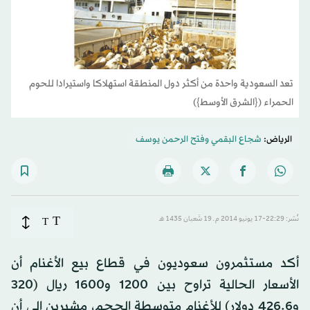
تعد السعودية واحدة من أكثر دول المنطقة استهلاكا واستيرادا للحوم
الحمراء ({الشرق الأوسط})
الرياض:
شجاع البقمي
و
فتح الرحمن يوسف
T
نُشر: 22:29-17 يونيو 2014 م ـ 19 شَعبان 1435 هـ
T
أكد مستثمرون سعوديون في قطاع بيع الأغنام أن
الأسعار الحالية تراوح بين 1200 و1600 ريال (320
و426.6 دولار) للأغنام متوسطة الحجم، مشيرين إلى أن