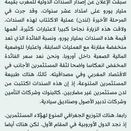
سبقت الإعلان عن إصدار السندات الدولية للمغرب بقيمة
مليار يورو على امتداد عشر سنوات. وقد جرت في
المرحلة الأخيرة (لندن) عملية الاكتتاب لهذه السندات،
ولاقت هذه الزيارة نجاحا كبيرا لاعتبارات كثيرة، أهمها
قيمة هذه السندات بمليار يورو، ونسبة الفائدة الذي تعد
منخفضة مقارنة مع العمليات السابقة، واعتبارا للوضعية
المالية الصعبة داخل أوروبا، ونحن نعد سعر الفائدة
المخفض انعكاسا واضحا لثقة المستثمرين الأجانب في
الاقتصاد المغربي وفي مصداقيته. ثالثا، هناك طبيعة
المستثمرين المتنوعة، إذ إن هذه السندات اكتتبت من
لدن مستثمرين غير مضاربين، كالبنوك وشركات التأمين
وشركات تدبير الأصول وصناديق سيادية.
رابعا، هناك التوزيع الجغرافي المنوع لهؤلاء المستثمرين،
إذ نجد الدول الأوروبية في المقام الأول. لكن هناك أيضا