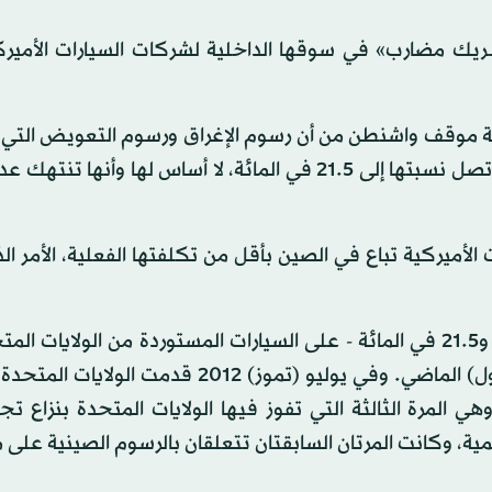
شريك مضارب» في سوقها الداخلية لشركات السيارات الأميركي
لمية موقف واشنطن من أن رسوم الإغراق ورسوم التعويض التي
الصين على السيارات المصنعة في الولايات المتحدة، والتي تصل نسبتها إلى 21.5 في المائة، لا أساس لها وأ
لأميركية تباع في الصين بأقل من تكلفتها الفعلية، الأمر ال
وكانت الصين قد فرضت هذه الرسوم - التي تتراوح بين 2 و21.5 في المائة - على السيارات المستوردة من الولا
ديسمبر (كانون الأول) 2011 وانتهت في ديسمبر (كانون أول) الماضي. وفي يوليو (تموز) 2012
 المرة الثالثة التي تفوز فيها الولايات المتحدة بنزاع ت
مية، وكانت المرتان السابقتان تتعلقان بالرسوم الصينية على