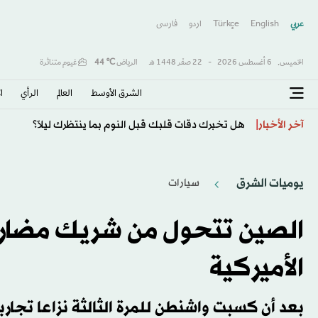
عربي
English
Türkçe
اردو
فارسى
الخميس,
6 أغسطس 2026
-
22 صفَر 1448 هـ
الرياض
℃
44
غيوم متناثرة
الشرق الأوسط​
العالم
الرأي
ا
البطلة الأولمبية مويرهيد تعود إلى المنافسات بعد 4 أعوام من الاعتزال
آخر الأخبار
يوميات الشرق
سيارات
الصين تتحول من شريك مضارب
الأميركية
بعد أن كسبت واشنطن للمرة الثالثة نزاعا تجاري