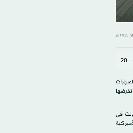
20
لسيارات
 تفرضها
ولت في
أميركية