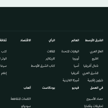
الشرق الأوسط​
العالم
الرأي
الاقتصاد
ثقافة
العالم العربي
الولايات المتحدة
المقالات
كتب
الخليج
أوروبا
كاريكاتير
الوتر 
شمال أفريقيا
آسيا
كتاب الشرق الأوسط
سينما
المشرق العربي
أفريقيا
إعلام
شؤون إقليمية
أميركا اللاتينية
في العمق
فيديو
بودكاست
ألعاب
حصاد الأسبوع
الكلمات المتقاطعة
تحقيقات وقضايا
سودوكو