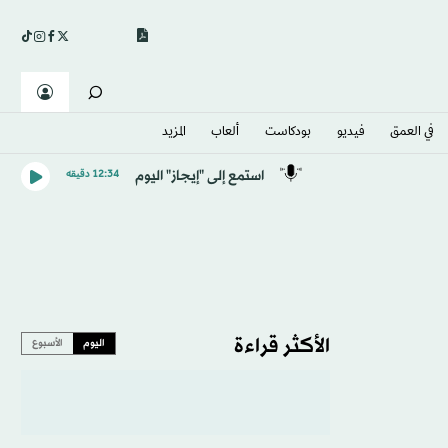
في العمق
فيديو
بودكاست
ألعاب
المزيد
استمع إلى "إيجاز" اليوم
12:34 دقيقه
الأكثر قراءة
اليوم
الأسبوع