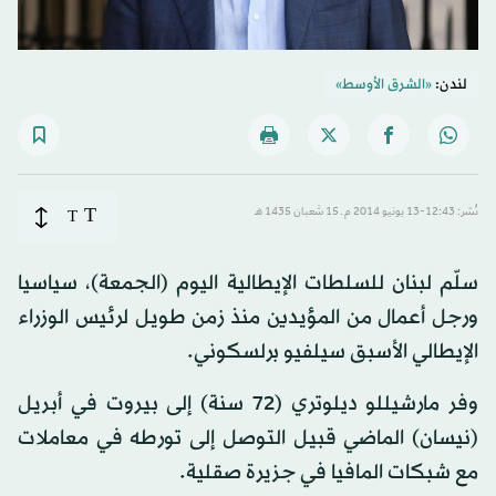
لندن:
«الشرق الأوسط»
T
نُشر: 12:43-13 يونيو 2014 م ـ 15 شَعبان 1435 هـ
T
سلّم لبنان للسلطات الإيطالية اليوم (الجمعة)، سياسيا
ورجل أعمال من المؤيدين منذ زمن طويل لرئيس الوزراء
الإيطالي الأسبق سيلفيو برلسكوني.
وفر مارشيللو ديلوتري (72 سنة) إلى بيروت في أبريل
(نيسان) الماضي قبيل التوصل إلى تورطه في معاملات
مع شبكات المافيا في جزيرة صقلية.