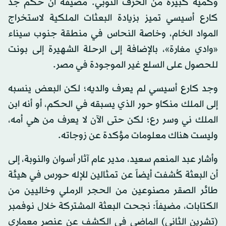
وكمية كبيرة من الخزف النوبي. مضيفة أن حكم جد
كارع أسيسي تميز بزيادة البعثات الملكية لاستخراج
المواد الخام، وخاصة النحاس في منطقة جنوب سيناء
«وادي مغارة»، بالإضافة إلى الرحلة الشهيرة إلى بونت
للحصول على السلع غير الموجودة في مصر.
وجد كارع أسيسي لم يعرف والديه؛ لكن البعض ينسبه
إلى الملك منكاو حور الذي يسبقه في الحكم، أو أنه ابن
الملك ني وسر رع؛ لكن حتى الآن لا يعرف من هي أمه،
وليست هناك معلومات مؤكدة عن زوجاته.
وأشار عبد المنعم سعيد، مدير عام آثار أسوان والنوبة، إلى
أن البعثة كُشفت أيضاً عن تمثالين للإله حورس في هيئة
طائر الصقر مصنوعين من الحجر الرملي وخاليين من
الكتابات، مضيفاً: نجحت البعثة المشتركة خلال نوفمبر
(تشرين الثاني) الماضي في الكشف عن عنصر معماري