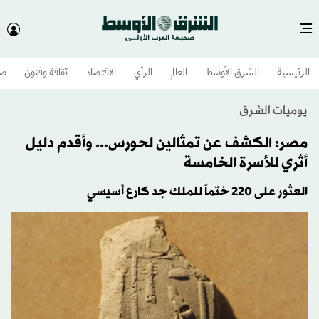
الرئيسية
الشرق الأوسط​
العالم
الرأي
الاقتصاد
ثقافة وفنون
صح
يوميات الشرق
مصر: الكشف عن تمثالين لحورس... وأقدم دليل
أثري للأسرة الخامسة
العثور على 220 ختماً للملك جد كارع أسيسي