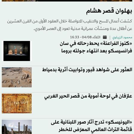
بهلوان قصر هشام
كشفت أعمال المسح والتنقيب المتواصلة خلال العقود الأولى من القرن العشرين
عن أطلال عدة ومنشآت عمرانية مدنية تعود إلى العصر الأموي.
محمود الزيباوي
الثلاثاء 04/08 - 16:33
«كنوز الفراعنة» يحط رحاله في سان
فرانسيسكو بعد انتهاء جولته بروما
العثور على شواهد قبور وتوابيت أثرية بدمياط
عازفان في لوحة أموية من قصر الحير الغربي
«اليونيسكو» تدرج آثار صور اللبنانية على
قائمة التراث العالمي المعرّض للخطر