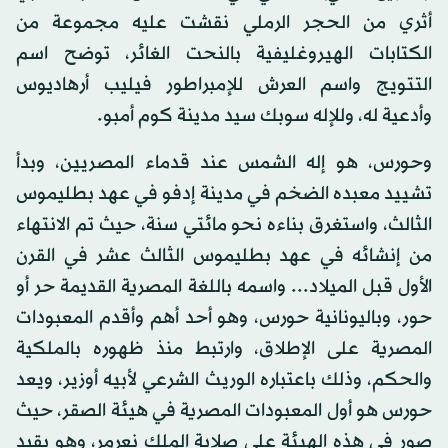
أثري من الحجر الرملي نقشت عليه مجموعة من
الكتابات الهيروغليفية بالنحت الغائر، توضح اسم
التتويج واسم العرش للإمبراطور فيليب أرهاديوس
وأدعية له، وللإله سوبك سيد مدينة كوم أمبو.
وحورس، هو إله الشمس عند قدماء المصريين، وبدأ
تشييد معبده الضخم في مدينة إدفو في عهد بطليموس
الثالث، واستغرق بناءه نحو مائتي سنة، حيث تم الانتهاء
من إنشائه في عهد بطليموس الثالث عشر في القرن
الأول قبل الميلاد... واسمه باللغة المصرية القديمة حر أو
حور، وباليونانية حورس، وهو أحد أهم وأقدم المعبودات
المصرية على الإطلاق، وارتبط منذ ظهوره بالملكية
والحكم، وذلك باعتباره الوريث الشرعي لأبيه أوزير، ويعد
حورس هو أول المعبودات المصرية في هيئة الصقر، حيث
صور في هذه الهيئة على صلاية الملك نعرمر، وهو يقيد