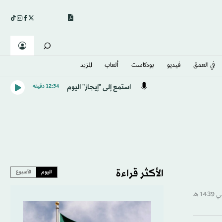
في العمق
فيديو
بودكاست
ألعاب
المزيد
استمع إلى "إيجاز" اليوم
12:34 دقيقه
الأكثر قراءة
اليوم
الأسبوع