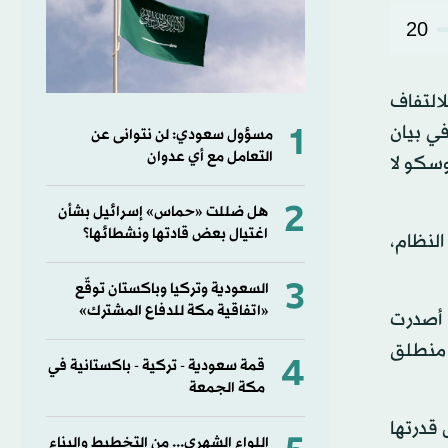
20
التفاف
1
ي بيان
مسؤول سعودي: لن نتوانى عن
التعامل مع أي عدوان
وسكو لا
2
هل ضللت «حماس» إسرائيل بشأن
اغتيال بعض قادتها ونشطائها؟
لنظام،
3
السعودية وتركيا وباكستان توقّع
«اتفاقية مكة للدفاع المشترك»
 أصدرت
ن منطلق
4
قمة سعودية - تركية - باكستانية في
مكة الجمعة
 قدرتها
اللواء الشهري... من التخطيط والبناء