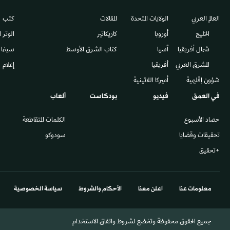
العالم العربي
الولايات المتحدة
المقالات
كتب
الخليج
أوروبا
كاريكاتير
الوتر 
شمال أفريقيا
آسيا
كتاب الشرق الأوسط
سينما
المشرق العربي
أفريقيا
إعلام
شؤون إقليمية
أميركا اللاتينية
في العمق
فيديو
بودكاست
ألعاب
حصاد الأسبوع
الكلمات المتقاطعة
تحقيقات وقضايا
سودوكو
+تحقيق
معلومات عنا
اعلن معنا
الأحكام والشروط
سياسة الخصوصية
جميع الحقوق محفوظة وتخضع لشروط واتفاق الاستخدام