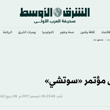
لاقتصاد
ثقافة وفنون
صحة وعلوم
تكنولوجيا
يوميات الشرق​
الرياضة
ات
 مؤتمر «سوتشي»
نُشر: 23:45-26 ديسمبر 2017 م ـ 08 ربيع الثاني 1439 هـ