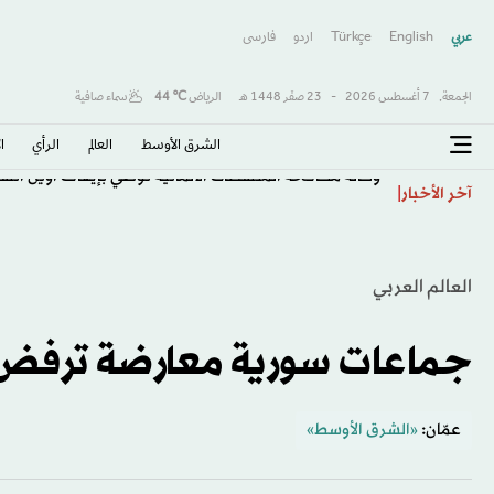
عربي
English
Türkçe
اردو
فارسى
الجمعة,
7 أغسطس 2026
-
23 صفَر 1448 هـ
الرياض
℃
44
سماء صافية
الشرق الأوسط​
العالم
الرأي
ا
وكالة مكافحة المنشطات الألمانية توصي بإيقاف أوين أنساه 4 سنو
آخر الأخبار
العالم العربي
جماعات سورية معارضة ترفض
عمّان:
«الشرق الأوسط»