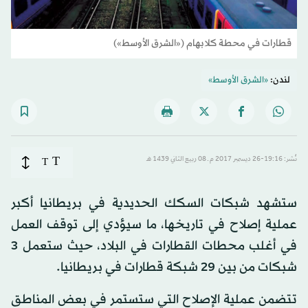
قطارات في محطة كلابهام («الشرق الأوسط»)
لندن:
«الشرق الأوسط»
T
نُشر: 19:16-26 ديسمبر 2017 م ـ 08 ربيع الثاني 1439 هـ
T
ستشهد شبكات السكك الحديدية في بريطانيا أكبر
عملية إصلاح في تاريخها، ما سيؤدي إلى توقف العمل
في أغلب محطات القطارات في البلاد، حيث ستعمل 3
شبكات من بين 29 شبكة قطارات في بريطانيا.
تتضمن عملية الإصلاح التي ستستمر في بعض المناطق