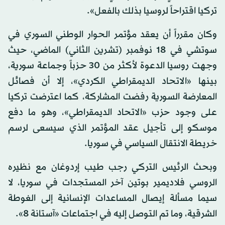
تركيا اقتراحاً لروسيا بذلك بالفعل».
وكان مقرراً أن يعقد مؤتمر الحوار الوطني السوري في
سوتشي في 18 نوفمبر (تشرين الثاني) الماضي، حيث
وجهت روسيا الدعوة لأكثر من 30 حزباً وجماعة سورية،
بينها «الاتحاد الديمقراطي الكردي»، إلا أن فصائل
المعارضة السورية رفضت المشاركة، كما اعترضت تركيا
على وجود حزب «الاتحاد الديمقراطي»، وهو ما دفع
موسكو إلى تأجيل عقد المؤتمر الذي سيسعى لرسم
خريطة الانتقال السياسي في سوريا.
وبحث الرئيس التركي رجب طيب إردوغان مع نظيره
الروسي فلاديمير بوتين آخر المستجدات في سوريا، لا
سيما مسألة إيصال المساعدات الإنسانية إلى الغوطة
الشرقية، وما تم التوصل إليه في اجتماعات «آستانة 8».