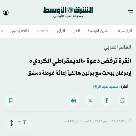
الرئيسية
الشرق الأوسط​
العالم
الرأي
الاقتصاد
ثقافة وفنون
صح
العالم العربي
انقرة ترفض دعوة «الديمقراطي الكردي»
إردوغان يبحث مع بوتين هاتفياً إغاثة غوطة دمشق
أنقرة:
سعيد عبد الرازق
T
نُشر: 23:03-22 ديسمبر 2017 م ـ 04 ربيع الثاني 1439 هـ
T