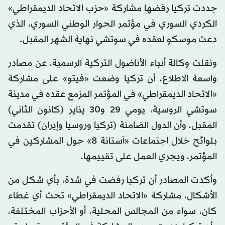
جددت تركيا رفضها مشاركة «حزب الاتحاد الديمقراطي»
الكردي السوري في مؤتمر الحوار الوطني السوري، الذي
دعت موسكو لعقده في سوتشي نهاية الشهر المقبل.
ونقلت وكالة أنباء الأناضول التركية الرسمية، عن مصادر
واسعة الاطلاع، أن تركيا وضعت «فيتو» على مشاركة
«الاتحاد الديمقراطي» في المؤتمر المزمع عقده في مدينة
سوتشي الروسية، يومي 29 و30 يناير (كانون الثاني)
المقبل، وأن الدول الضامنة (تركيا وروسيا وإيران) تقدمت
بلوائح خلال اجتماعات «آستانة 8» حول المشاركين في
المؤتمر، ويجري العمل على تقييمها.
وأكدت المصادر أن تركيا رفضت في شدة، بأي شكل من
الأشكال، مشاركة «الاتحاد الديمقراطي» تحت أي غطاء
كان، سواء من المجالس المحلية، أو الأحزاب المختلفة،