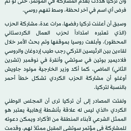
وأن تركيا هددت بعدم المشاركة في المؤتمر، حتى لو تم
فرض أي اسم في آخر لحظة، وسط تفهم روسي.
وسبق أن أعلنت تركيا رفضها، مرات عدة، مشاركة الحزب
(الذي تعتبره امتداداً لحزب العمال الكردستاني
المحظور)، وأبلغت روسيا بموقفها وتم بحث الأمر خلال
لقاءين بين الرئيسين التركي رجب طيب إردوغان والروسي
فلاديمير بوتين في سوتشي وأنقرة في نوفمبر (تشرين
الثاني) الماضي، كما أكد وزير الخارجية مولود جاويش
أوغلو أن مشاركة الحزب الكردي تشكل خطاً أحمر
بالنسبة لتركيا.
ولفتت المصادر إلى أن تركيا ترى أن المجلس الوطني
الكردي «الذي ليس له علاقة بأنشطة إرهابية يعتبر هو
الممثل الشرعي لأبناء المنطقة من الأكراد ويمكن دعوته
للمشاركة في مؤتمر سوتشي المقبل ممثلاً لهم، وقدمت