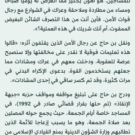
للمساجين، هو أهون بكثير مما أتعرض له يوميا صباحا
ومساء من مطاردة وملاحقة وعراك في الشوارع مع رجال
قوات الأمن. فأين أنت من هذا التصرف الشائن البغيض
الممقوت، أم أنك شريك في هذه العملية؟».
ونقل بن حاج عن رجال الأمن الذين يقتفون أثره: «قالوا
هذه تعليمات فوقية لا نقدر على مخالفتها وإلا سنصبح
عرضة للعقوبة، ودخلت معهم في عراك ومشادات مما
جعلهم يستخدمون القوة، بدعوى الإكراه البدني في
مرات كثيرة، وقد تم كسر ساقي في إحدى المشادات».
ودرج بن حاج على تبليغ مواقفه ومواقف حزبه «جبهة
الإنقاذ» (تم حلها بقرار قضائي صادر في 1992)، في
المساجد خاصة أيام الجمعة، حيث يجمع حوله المصلين
بعد صلاة الجمعة، وهو ما يسبب إزعاجا للأئمة الذين
تطالبهم وزارة الشؤون الدينية بمنع القيادي الإسلامي من