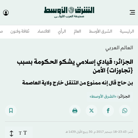
الرئيسية
الشرق الأوسط​
العالم
الرأي
الاقتصاد
ثقافة وفنون
صح
العالم العربي
الجزائر: قيادي إسلامي يشكو الحكومة بسبب
{تجاوزات} الأمن
بن حاج قال إنه ممنوع من التنقل خارج ولاية العاصمة
الجزائر:
«الشرق الأوسط»
T
نُشر: 23:43-18 ديسمبر 2017 م ـ 30 ربيع الأول 1439 هـ
T