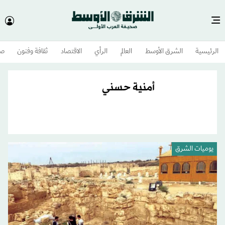
الرئيسية
الشرق الأوسط​
العالم
الرأي
الاقتصاد
ثقافة وفنون
صح
أمنية حسني
يوميات الشرق