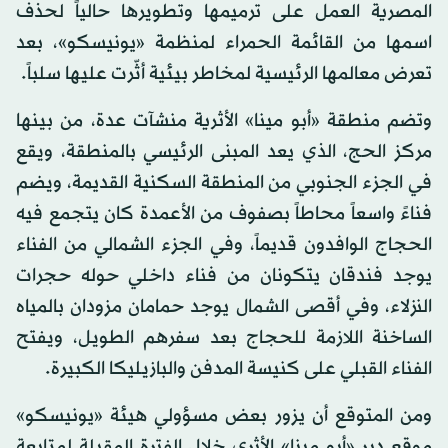
المصرية العمل على ترميمها وتطويرها حالياً لحذف
اسمها من القائمة الحمراء لمنظمة «يونيسكو»، بعد
تعرض معالمها الرئيسية لمخاطر بيئية أثّرت عليها سلباً.
وتضم منطقة «أبو مينا» الأثرية منشآت عدة، من بينها
مركز الحج، الذي يعد المبنى الرئيسي بالمنطقة، ويقع
في الجزء الجنوبي من المنطقة السكنية القديمة، ويضم
فناءً واسعاً محاطاً بصفوف من الأعمدة كان يتجمع فيه
الحجاج الوافدون قديماً، وفي الجزء الشمالي من الفناء
يوجد فندقان يتكونان من فناء داخلي حوله حجرات
النزلاء، وفي أقصى الشمال يوجد حمامان مزودان بالمياه
الساخنة اللازمة للحجاج بعد سفرهم الطويل، ويفتح
الفناء القبلي على كنيسة المدفن والبازيليكا الكبيرة.
ومن المتوقع أن يزور بعض مسؤولي هيئة «يونيسكو»
موقع دير «أبو مينا» الأثري خلال الفترة المقبلة لمتابعة