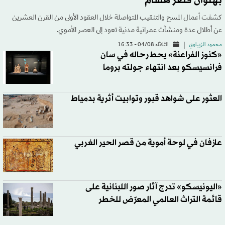
بهلوان قصر هشام
كشفت أعمال المسح والتنقيب المتواصلة خلال العقود الأولى من القرن العشرين
عن أطلال عدة ومنشآت عمرانية مدنية تعود إلى العصر الأموي.
محمود الزيباوي
الثلاثاء 04/08 - 16:33
«كنوز الفراعنة» يحط رحاله في سان
فرانسيسكو بعد انتهاء جولته بروما
العثور على شواهد قبور وتوابيت أثرية بدمياط
عازفان في لوحة أموية من قصر الحير الغربي
«اليونيسكو» تدرج آثار صور اللبنانية على
قائمة التراث العالمي المعرّض للخطر