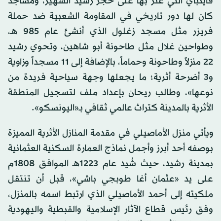
قايتباي التي عُثر بها على حجر رشيد الشهير، ومساجد
كان لها دور تاريخي في المقاومة الشعبية ضد حملة
فريزر مثل مسجد زغلول الذي أنشئ عام 985 هـ،
وطواحين غلال مثل طاحونة أبو شاهين، وتحوي رشيد
22 منزلاً وطاحونة وحماماً، بالإضافة إلى 11 مسجداً وزاوية
و3 أضرحة أثرية؛ ما يجعلها وجهة سياحية فريدة من
نوعها»، وطالب ريحان بإعداد ملف لتسجيل المنطقة
الأثرية بالمدينة كتراث عالمي ثقافي بـ«اليونسكو».
ويأتي منزل الأماصيلي في مقدمة المنازل الأثرية المميزة
بوصفه أحد أبرز وأجمل نماذج العمارة السكنية العثمانية
بمدينة رشيد، حيث شُيد عام 1223هـ الموافق 1808م
على يد «عثمان أغا طوبجي باشي»، قبل أن تنتقل
ملكيته إلى أحمد الأماصيلي الذي ارتبط اسمه بالمنزل،
وفق رئيس قطاع الآثار الإسلامية والقبطية واليهودية