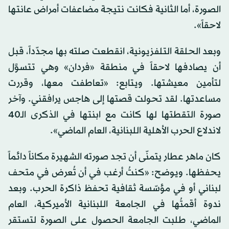
الصورة، أما الثانية فكانت نتيجة مضاعفات أمراض عانتها
لاحقاً».
وبعد الحلقة التلفزيونية، انقطعت صلته بها مجدّداً، قبل
أن يصادفها لاحقاً في منطقة «فردان» وهي تتسوَّل
لتأمين معيشتها. ويتابع: «تعاطفت معها، وقررت
مساعدتها. لقد تحولت قصتها إلى هاجس يرافقني. وآخر
صورة التقطتها لها كانت مع ابنتها في الذكرى الـ40
لاندلاع الحرب الأهلية اللبنانية، العام الماضي».
كان ماهر عطار يتمنّى أن تجد صورته الشهيرة مكاناً دائماً
يحفظها. ويوضح: «كنتُ أرغب في أن تُعرض في متحف
لبناني أو في مؤسّسة ثقافية تحفظ ذاكرة الحرب. وبعد
ندوة أقمتُها في الجامعة اللبنانية الأميركية، العام
الماضي، طلبت الجامعة الحصول على الصورة لتستقر