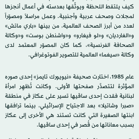
كيف يلتقط اللحظة ويوثّقها بعدسته في أعمال أنجزها
لمجلات وصحف عربية وأجنبية. وعمل مراسلاً ومصوّراً
لعدد من أبرز الصحف العالمية، من بينها «باري ماتش»
و«الغارديان» و«لو فيغارو» و«واشنطن بوست» و«وكالة
الصحافة الفرنسية»، كما كان المصوّر المعتمد لدى
وكالة «سيغما» العالمية للتصوير الفوتوغرافي.
عام 1985، اختارت صحيفة «نيويورك تايمز» إحدى صوره
المؤثرة لتتصدَّر صفحتها الأولى. وكانت تُظهِر امرأة
لبنانية فقدت إحدى ساقيها تسير على عكاز في منطقة
«صبرا وشاتيلا» بعد الاجتياح الإسرائيلي، بينما ترافقها
ابنتها الصغيرة التي كانت تستند هي الأخرى إلى عكاز
بسبب معاناتها من قُصر في إحدى ساقيها.