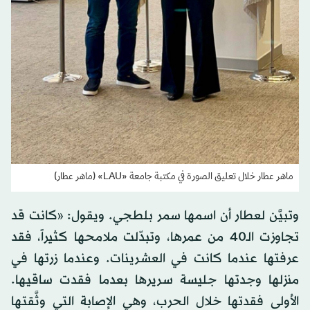
ماهر عطار خلال تعليق الصورة في مكتبة جامعة «LAU» (ماهر عطار)
وتبيَّن لعطار أن اسمها سمر بلطجي. ويقول: «كانت قد
تجاوزت الـ40 من عمرها، وتبدّلت ملامحها كثيراً، فقد
عرفتها عندما كانت في العشرينات. وعندما زرتها في
منزلها وجدتها جليسة سريرها بعدما فقدت ساقيها.
الأولى فقدتها خلال الحرب، وهي الإصابة التي وثَّقتها