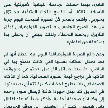
النادرة، بينما حصلت الجامعة اللبنانية الأميركية على
النسخة الثالثة. أما النسخ الثلاث المتبقّية فلا تزال
بحوزتي. وأشعر بالفخر لأنّ الصورة أصبحت اليوم جزءاً
من هذا الصرح الجامعي، فالتصوير الفوتوغرافي يُوثّق
التاريخ، ويحفظ اللحظة، ولذلك ينبغي أن يحظى بما
يستحقه من اهتمام».
وعن واقع الصورة الفوتوغرافية اليوم، يرى عطار أنها لم
تعد تحتل المكانة نفسها التي كانت تتمتّع بها في
الماضي: «تسببت وسائل التواصل الاجتماعي والهواتف
الذكية في تراجع قيمة الصورة الصحافية، كما أن الذكاء
الاصطناعي بات يطرح تحدّيات كبيرة تتعلّق بصدقيتها.
في السابق كنا نبذل جهوداً هائلة لإيصال صورة واحدة
إلى وكالة أو صحيفة أجنبية. وأذكر جيداً أنه عند اغتيال
داني شمعون، كنت أول الواصلين إلى موقع الجريمة.