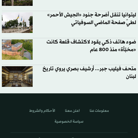
ليتوانيا تنقل أضرحة جنود «الجيش الأحمر»
لطيّ صفحة الماضي السوفياتي
ضوء هاتف ذكي يقود لاكتشاف قلعة كانت
«مخبّأة» منذ 800 عام
متحف فيليب جبر... أرشيف بصري يروي تاريخ
لبنان
معلومات عنا
اعلن معنا
الأحكام والشروط
سياسة الخصوصية