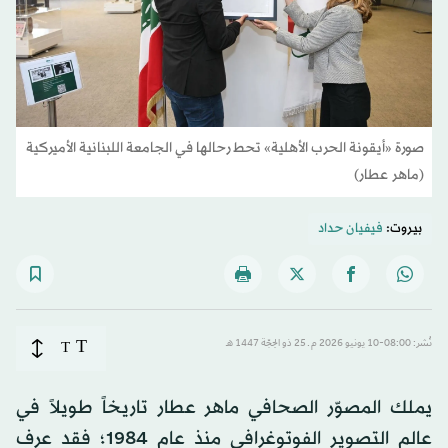
صورة «أيقونة الحرب الأهلية» تحط رحالها في الجامعة اللبنانية الأميركية
(ماهر عطار)
بيروت:
فيفيان حداد
T
نُشر: 08:00-10 يونيو 2026 م ـ 25 ذو الحِجّة 1447 هـ
T
يملك المصوّر الصحافي ماهر عطار تاريخاً طويلاً في
عالم التصوير الفوتوغرافي منذ عام 1984؛ فقد عرف