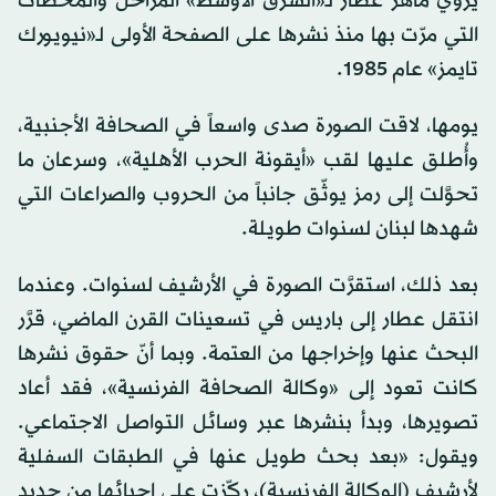
يروي ماهر عطار لـ«الشرق الأوسط» المراحل والمحطات
التي مرّت بها منذ نشرها على الصفحة الأولى لـ«نيويورك
تايمز» عام 1985.
يومها، لاقت الصورة صدى واسعاً في الصحافة الأجنبية،
وأُطلق عليها لقب «أيقونة الحرب الأهلية»، وسرعان ما
تحوَّلت إلى رمز يوثّق جانباً من الحروب والصراعات التي
شهدها لبنان لسنوات طويلة.
بعد ذلك، استقرَّت الصورة في الأرشيف لسنوات. وعندما
انتقل عطار إلى باريس في تسعينات القرن الماضي، قرَّر
البحث عنها وإخراجها من العتمة. وبما أنّ حقوق نشرها
كانت تعود إلى «وكالة الصحافة الفرنسية»، فقد أعاد
تصويرها، وبدأ بنشرها عبر وسائل التواصل الاجتماعي.
ويقول: «بعد بحث طويل عنها في الطبقات السفلية
لأرشيف (الوكالة الفرنسية)، ركّزت على إحيائها من جديد